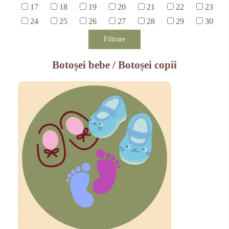
17
18
19
20
21
22
23
24
25
26
27
28
29
30
Filtrare
Botoșei bebe / Botoșei copii