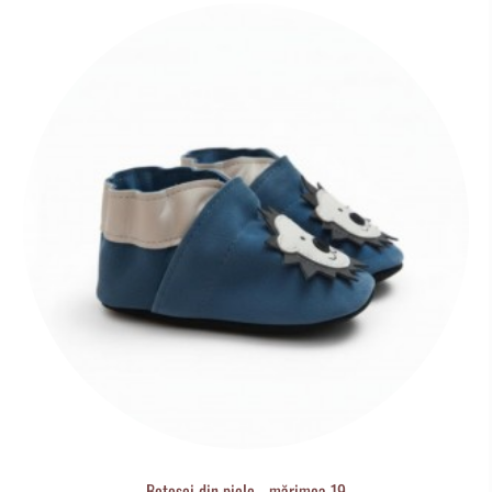
Botoșei din piele - mărimea 19