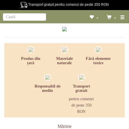
Transport gratuit pentru comenzi de peste 350 RON
0
0
Produs din
Materiale
Fără elemente
țară
naturale
toxice
Responsabil de
Transport
mediu
gratuit
pentru comenzi
de peste 350
RON
Mărime