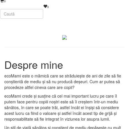
0
0
Despre mine
ecoMami este o mămică care se străduiește de ani de zile să fie
conștientă de mediu și să nu producă deșeuri. Cum ar putea să
procedeze altfel cineva care are copii?
ecoMami crede și susține că cel mai important lucru pe care îl
putem face pentru copiii noștri este să îi creștem într-un mediu
sănătos, în care se poate trăi, astfel încât ei înșiși să considere
acest lucru ca fiind o valoare și astfel încât acest tip de grijă și
responsabilitate să fie integrat în viziunea lor asupra lumii.
Un stil de viață sănătos și conștient de mediu depășește cu mult