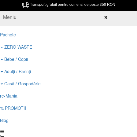
Transport gratuit pentru comenzi de peste 350 RON
Meniu
✖
Pachete
ZERO WASTE
Bebe / Copii
Adulți / Părinți
Casă / Gospodărie
re-Mania
% PROMOȚII
Blog