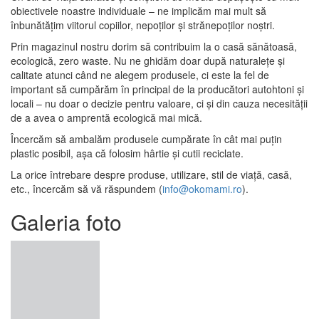
obiectivele noastre individuale – ne implicăm mai mult să
înbunătățim viitorul copiilor, nepoților și strănepoților noștri.
Prin magazinul nostru dorim să contribuim la o casă sănătoasă,
ecologică, zero waste. Nu ne ghidăm doar după naturalețe și
calitate atunci când ne alegem produsele, ci este la fel de
important să cumpărăm în principal de la producători autohtoni și
locali – nu doar o decizie pentru valoare, ci și din cauza necesității
de a avea o amprentă ecologică mai mică.
Încercăm să ambalăm produsele cumpărate în cât mai puțin
plastic posibil, așa că folosim hârtie și cutii reciclate.
La orice întrebare despre produse, utilizare, stil de viață, casă,
etc., încercăm să vă răspundem (
info@okomami.ro
).
Galeria foto