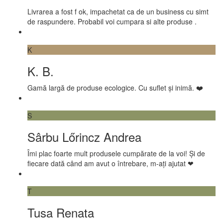
Livrarea a fost f ok, impachetat ca de un business cu simt
de raspundere. Probabil voi cumpara si alte produse .
K
K. B.
Gamă largă de produse ecologice. Cu suflet și inimă. ❤️
S
Sârbu Lőrincz Andrea
Îmi plac foarte mult produsele cumpărate de la voi! Și de
fiecare dată când am avut o întrebare, m-ați ajutat ❤
T
Tusa Renata