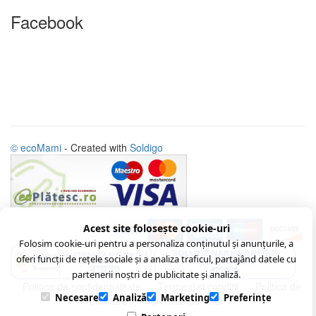
Facebook
© ecoMami
- Created with
Soldigo
Acest site folosește cookie-uri
Folosim cookie-uri pentru a personaliza conținutul și anunțurile, a
oferi funcții de rețele sociale și a analiza traficul, partajând datele cu
partenerii noștri de publicitate și analiză.
Politica de confidenţialitate
Termeni şi condiţii
Politica de
Necesare
Analiză
Marketing
Preferințe
returnare
Formular de retur