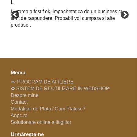
I.
Livrarea a fost f ok, impachetat ca de un business cu
simt de raspundere. Probabil voi cumpara si alte
produse .
Meniu
✏️ PROGRAM DE AFILIERE
♻️ SISTEM DE REUTILIZARE ÎN WEBSHOP!
Despre mine
Contact
Modalitati de Plata / Cum Platesc?
Anpc.ro
Solutionare online a litigiilor
Urmăreşte-ne