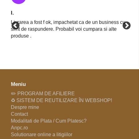
I.
Livrarea a fost f ok, impachetat ca de un business cu
simt de raspundere. Probabil voi cumpara si alte
produse .
Meniu
✏️ PROGRAM DE AFILIERE
♻️ SISTEM DE REUTILIZARE ÎN WEBSHOP!
Despre mine
Contact
Modalitati de Plata / Cum Platesc?
Anpc.ro
Solutionare online a litigiilor