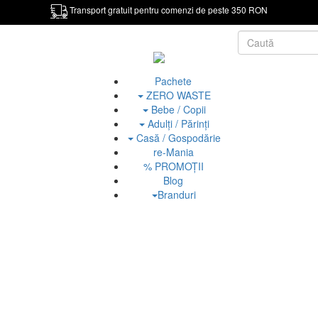
Transport gratuit pentru comenzi de peste 350 RON
Pachete
ZERO WASTE
Bebe / Copii
Adulți / Părinți
Casă / Gospodărie
re-Mania
% PROMOȚII
Blog
Branduri