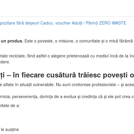
pozitare fără deșeuri
Cadou, voucher
Adulți / Părinți
ZERO WASTE
t un produs.
Este o poveste, o misiune, o comunitate și o mică fărâmă 
iale reciclate, fiind astfel o alegere prietenoasă cu mediul încă de la î
edere.
 – în fiecare cusătură trăiesc povești 
flate în situații vulnerabile. Nu sunt croitorese profesioniste – și aces
cia, perseverența, dorința de a evolua și credința că și ele pot crea c
itate de a:
le susține