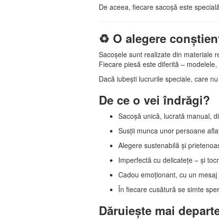
De aceea, fiecare sacoșă este specială
♻️ O alegere conștien
Sacoșele sunt realizate din materiale r
Fiecare piesă este diferită – modelele, 
Dacă iubești lucrurile speciale, care n
De ce o vei îndrăgi?
Sacoșă unică, lucrată manual, din
Susții munca unor persoane aflate 
Alegere sustenabilă și prietenoa
Imperfectă cu delicatețe – și t
Cadou emoționant, cu un mesaj
În fiecare cusătură se simte sper
Dăruiește mai depart