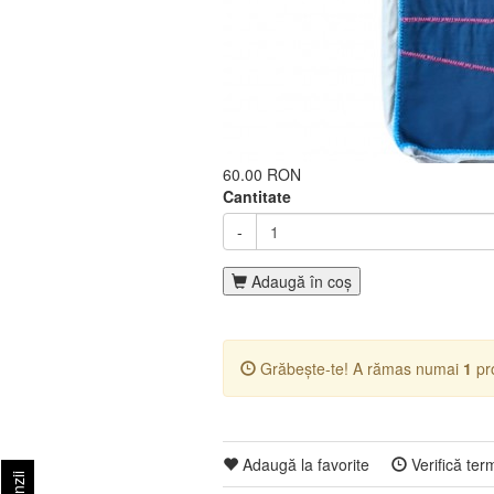
60.00 RON
Cantitate
-
Adaugă în coş
Grăbește-te! A rămas numai
1
pro
Adaugă la favorite
Verifică ter