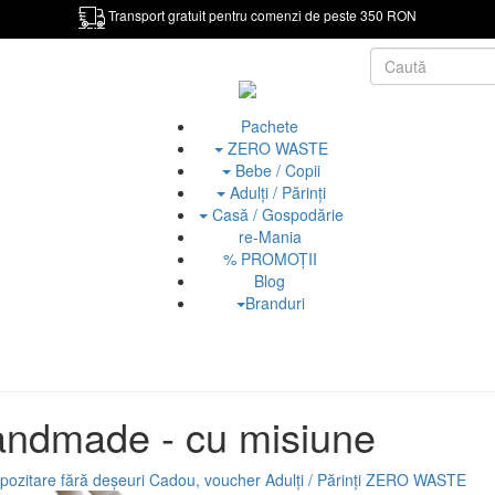
Transport gratuit pentru comenzi de peste 350 RON
Pachete
ZERO WASTE
Bebe / Copii
Adulți / Părinți
Casă / Gospodărie
re-Mania
% PROMOȚII
Blog
Branduri
handmade - cu misiune
pozitare fără deșeuri
Cadou, voucher
Adulți / Părinți
ZERO WASTE