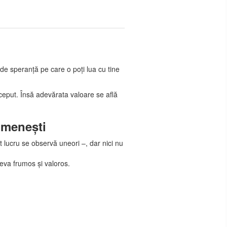
de speranță pe care o poți lua cu tine
nceput. Însă adevărata valoare se află
omenești
t lucru se observă uneori –, dar nici nu
eva frumos și valoros.