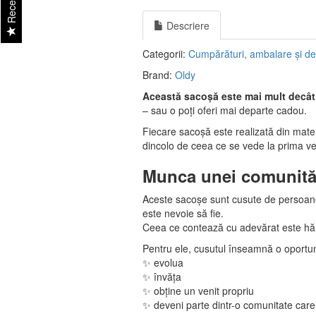
Recenzii
Descriere
Categorii:
Cumpărături, ambalare și de
Brand:
Oldy
Această sacoșă este mai mult decâ
– sau o poți oferi mai departe cadou.
Fiecare sacoșă este realizată din mater
dincolo de ceea ce se vede la prima v
Munca unei comunități
Aceste sacoșe sunt cusute de persoane a
este nevoie să fie.
Ceea ce contează cu adevărat este hărni
Pentru ele, cusutul înseamnă o oportun
✨ evolua
✨ învăța
✨ obține un venit propriu
✨ deveni parte dintr-o comunitate care 