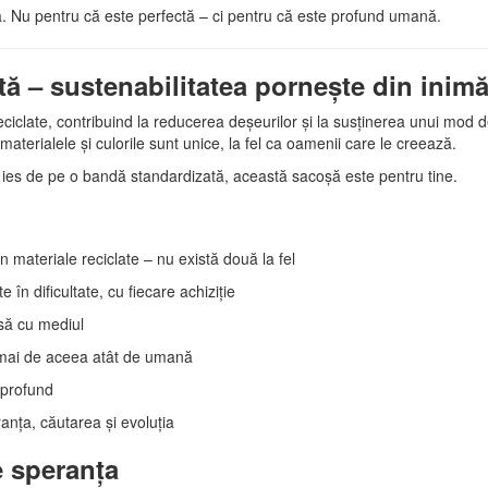
. Nu pentru că este perfectă – ci pentru că este profund umană.
tă – sustenabilitatea pornește din inim
eciclate, contribuind la reducerea deșeurilor și la susținerea unui mod d
materialele și culorile sunt unice, la fel ca oamenii care le creează.
u ies de pe o bandă standardizată, această sacoșă este pentru tine.
 materiale reciclate – nu există două la fel
în dificultate, cu fiecare achiziție
să cu mediul
ocmai de aceea atât de umană
 profund
anța, căutarea și evoluția
e speranța