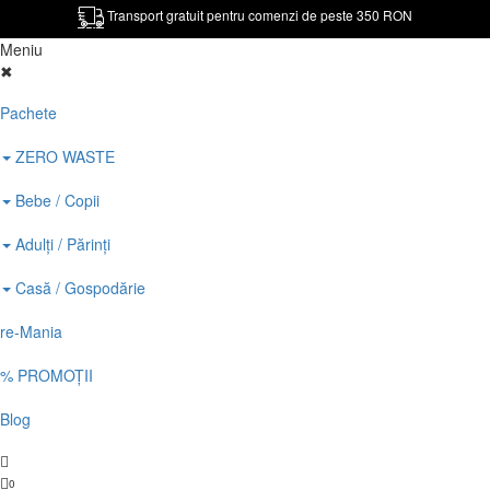
Transport gratuit pentru comenzi de peste 350 RON
Meniu
✖
Pachete
ZERO WASTE
Bebe / Copii
Adulți / Părinți
Casă / Gospodărie
re-Mania
% PROMOȚII
Blog
0