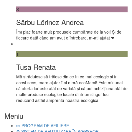
S
Sârbu Lőrincz Andrea
Îmi plac foarte mult produsele cumpărate de la voi! Și de
fiecare dată când am avut o întrebare, m-ați ajutat ❤
T
Tusa Renata
Mă străduiesc să trăiesc din ce în ce mai ecologic și în
acest sens, mare ajutor îmi oferă ecoMami! Este minunat
că oferta lor este atât de variată și că pot achiziționa atât de
multe produse ecologice locale dintr-un singur loc,
reducând astfel amprenta noastră ecologică!
Meniu
✏️ PROGRAM DE AFILIERE
♻️ SISTEM DE REUTILIZARE ÎN WEBSHOP!