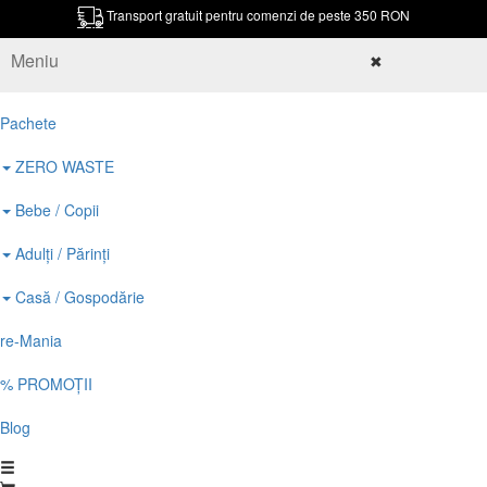
Transport gratuit pentru comenzi de peste 350 RON
Meniu
✖
Pachete
ZERO WASTE
Bebe / Copii
Adulți / Părinți
Casă / Gospodărie
re-Mania
% PROMOȚII
Blog