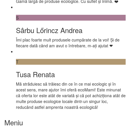
Gamă largă de produse ecologice. Cu suflet și inimă. ❤️
S
Sârbu Lőrincz Andrea
Îmi plac foarte mult produsele cumpărate de la voi! Și de
fiecare dată când am avut o întrebare, m-ați ajutat ❤
T
Tusa Renata
Mă străduiesc să trăiesc din ce în ce mai ecologic și în
acest sens, mare ajutor îmi oferă ecoMami! Este minunat
că oferta lor este atât de variată și că pot achiziționa atât de
multe produse ecologice locale dintr-un singur loc,
reducând astfel amprenta noastră ecologică!
Meniu