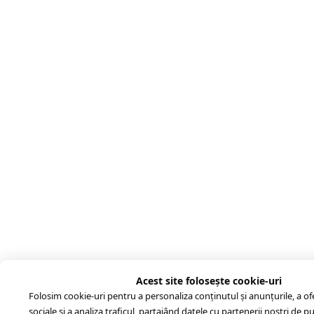
Acest site folosește cookie-uri
Folosim cookie-uri pentru a personaliza conținutul și anunțurile, a ofer
sociale și a analiza traficul, partajând datele cu partenerii noștri de pub