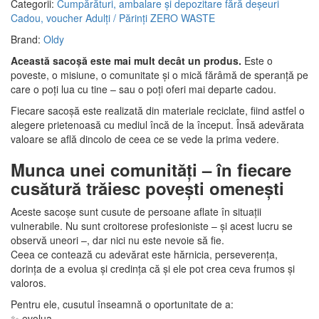
Categorii:
Cumpărături, ambalare și depozitare fără deșeuri
Cadou, voucher
Adulți / Părinți
ZERO WASTE
Brand:
Oldy
Această sacoșă este mai mult decât un produs.
Este o
poveste, o misiune, o comunitate și o mică fărâmă de speranță pe
care o poți lua cu tine – sau o poți oferi mai departe cadou.
Fiecare sacoșă este realizată din materiale reciclate, fiind astfel o
alegere prietenoasă cu mediul încă de la început. Însă adevărata
valoare se află dincolo de ceea ce se vede la prima vedere.
Munca unei comunități – în fiecare
cusătură trăiesc povești omenești
Aceste sacoșe sunt cusute de persoane aflate în situații
vulnerabile. Nu sunt croitorese profesioniste – și acest lucru se
observă uneori –, dar nici nu este nevoie să fie.
Ceea ce contează cu adevărat este hărnicia, perseverența,
dorința de a evolua și credința că și ele pot crea ceva frumos și
valoros.
Pentru ele, cusutul înseamnă o oportunitate de a:
✨ evolua