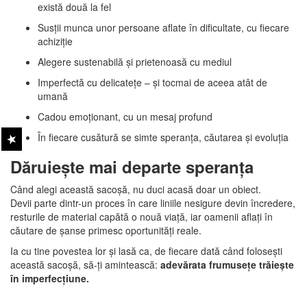
există două la fel
Susții munca unor persoane aflate în dificultate, cu fiecare
achiziție
Alegere sustenabilă și prietenoasă cu mediul
Imperfectă cu delicatețe – și tocmai de aceea atât de
umană
Cadou emoționant, cu un mesaj profund
În fiecare cusătură se simte speranța, căutarea și evoluția
Dăruiește mai departe speranța
Când alegi această sacoșă, nu duci acasă doar un obiect.
Devii parte dintr-un proces în care liniile nesigure devin încredere,
resturile de material capătă o nouă viață, iar oamenii aflați în
căutare de șanse primesc oportunități reale.
Ia cu tine povestea lor și lasă ca, de fiecare dată când folosești
această sacoșă, să-ți amintească:
adevărata frumusețe trăiește
în imperfecțiune.