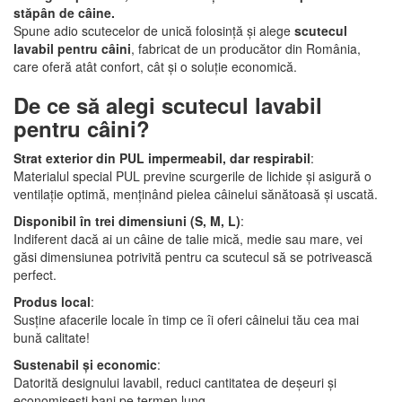
stăpân de câine.
Spune adio scutecelor de unică folosință și alege
scutecul
lavabil pentru câini
, fabricat de un producător din România,
care oferă atât confort, cât și o soluție economică.
De ce să alegi scutecul lavabil
pentru câini?
Strat exterior din PUL impermeabil, dar respirabil
:
Materialul special PUL previne scurgerile de lichide și asigură o
ventilație optimă, menținând pielea câinelui sănătoasă și uscată.
Disponibil în trei dimensiuni (S, M, L)
:
Indiferent dacă ai un câine de talie mică, medie sau mare, vei
găsi dimensiunea potrivită pentru ca scutecul să se potrivească
perfect.
Produs local
:
Susține afacerile locale în timp ce îi oferi câinelui tău cea mai
bună calitate!
Sustenabil și economic
:
Datorită designului lavabil, reduci cantitatea de deșeuri și
economisești bani pe termen lung.