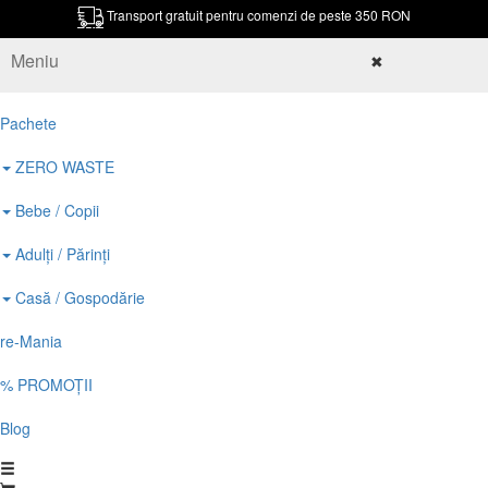
Transport gratuit pentru comenzi de peste 350 RON
Meniu
✖
Pachete
ZERO WASTE
Bebe / Copii
Adulți / Părinți
Casă / Gospodărie
re-Mania
% PROMOȚII
Blog