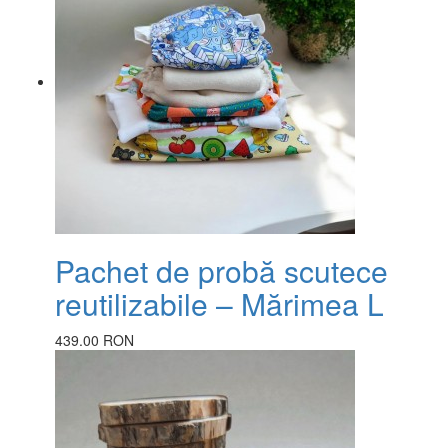
Pachet de probă scutece
reutilizabile – Mărimea L
439.00 RON