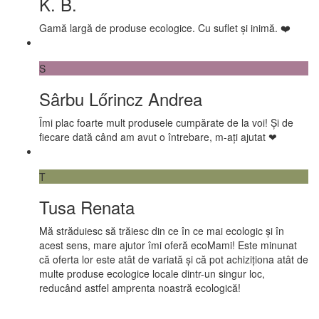
K. B.
Gamă largă de produse ecologice. Cu suflet și inimă. ❤️
S
Sârbu Lőrincz Andrea
Îmi plac foarte mult produsele cumpărate de la voi! Și de
fiecare dată când am avut o întrebare, m-ați ajutat ❤
T
Tusa Renata
Mă străduiesc să trăiesc din ce în ce mai ecologic și în
acest sens, mare ajutor îmi oferă ecoMami! Este minunat
că oferta lor este atât de variată și că pot achiziționa atât de
multe produse ecologice locale dintr-un singur loc,
reducând astfel amprenta noastră ecologică!