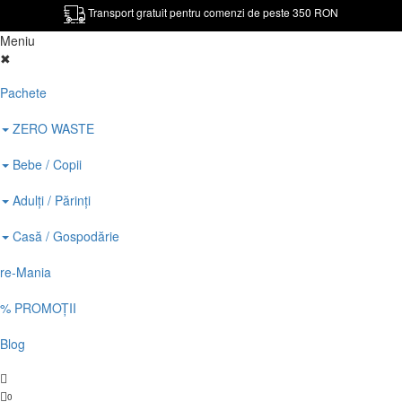
Transport gratuit pentru comenzi de peste 350 RON
Meniu
✖
Pachete
ZERO WASTE
Bebe / Copii
Adulți / Părinți
Casă / Gospodărie
re-Mania
% PROMOȚII
Blog
0