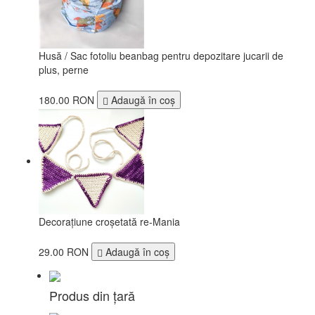
Husă / Sac fotoliu beanbag pentru depozitare jucarii de
plus, perne
180.00 RON
Adaugă în coş
Decorațiune croșetată re-Mania
29.00 RON
Adaugă în coş
Produs din țară