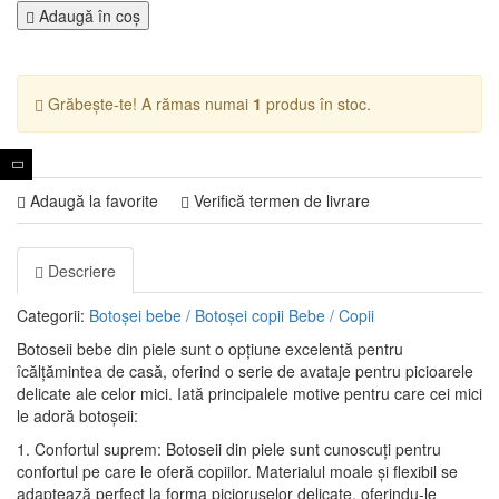
Adaugă în coş
Grăbește-te! A rămas numai
1
produs în stoc.
Adaugă la favorite
Verifică termen de livrare
Descriere
Categorii:
Botoșei bebe / Botoșei copii
Bebe / Copii
Botoseii bebe din piele sunt o opțiune excelentă pentru
îcălțămintea de casă, oferind o serie de avataje pentru picioarele
delicate ale celor mici. Iată principalele motive pentru care cei mici
le adoră botoșeii:
1. Confortul suprem: Botoseii din piele sunt cunoscuți pentru
confortul pe care le oferă copiilor. Materialul moale și flexibil se
adaptează perfect la forma piciorușelor delicate, oferindu-le