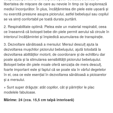
libertatea de mișcare de care au nevoie în timp ce își explorează
mediul înconjurător. În plus, încălțămintea din piele este ușoară și
nu exercită presiune asupra piciorului, astfel bebelușul sau copilul
se va simți confortabil pe toată durata purtării.
2. Respirabilitate optimă: Pielea este un material respirabil, ceea
ce înseamnă că botoșeii bebe din piele permit aerului să circule în
interiorul încălțămintei și împiedică acumularea de transpirație.
3. Dezvoltare sănătoasă a mersului: Mersul desculț ajuta la
dezvoltarea mușchilor piciorului bebelușului, ajută totodată la
dezvoltarea abilităților motorii, de coordonare și de echilibru dar
poate ajuta și la stimularea sensibilității piciorului bebelușului.
Botoșeii bebe din piele moale oferă senzația de mers desculț,
foarte important este și faptul că se poate sta în vârful degetelor
în ei, cea ce este esențial în dezvoltarea sănătoasă a picioarelor
și a mersului.
+ Sunt super drăguțe: atât copiilor, cât și părinților le plac
modelele fabuloase.
Mărime: 24 (cca. 15,5 cm talpă interioară)