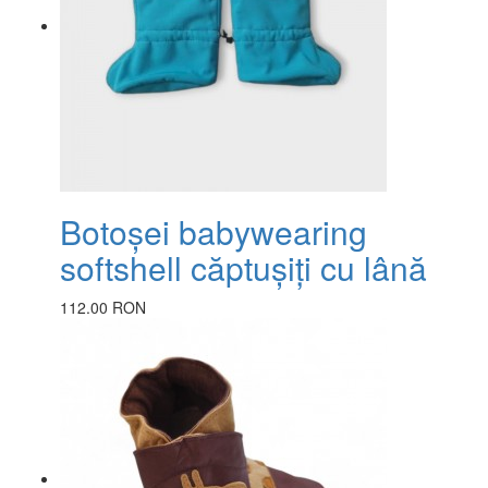
Botoșei babywearing
softshell căptușiți cu lână
112.00 RON