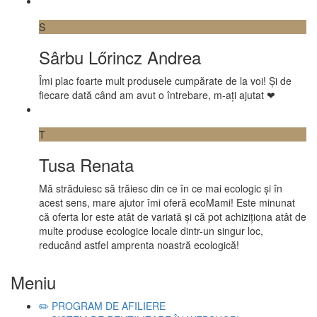
S
Sârbu Lőrincz Andrea
Îmi plac foarte mult produsele cumpărate de la voi! Și de
fiecare dată când am avut o întrebare, m-ați ajutat ❤
T
Tusa Renata
Mă străduiesc să trăiesc din ce în ce mai ecologic și în
acest sens, mare ajutor îmi oferă ecoMami! Este minunat
că oferta lor este atât de variată și că pot achiziționa atât de
multe produse ecologice locale dintr-un singur loc,
reducând astfel amprenta noastră ecologică!
Meniu
✏️ PROGRAM DE AFILIERE