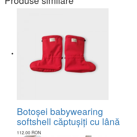
Produse similare
Botoșei babywearing
softshell căptușiți cu lână
112.00 RON