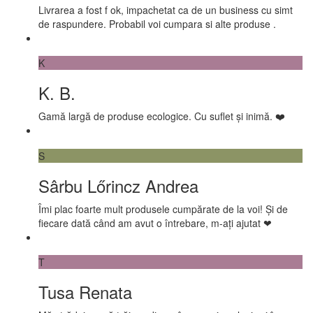
Livrarea a fost f ok, impachetat ca de un business cu simt
de raspundere. Probabil voi cumpara si alte produse .
K
K. B.
Gamă largă de produse ecologice. Cu suflet și inimă. ❤️
S
Sârbu Lőrincz Andrea
Îmi plac foarte mult produsele cumpărate de la voi! Și de
fiecare dată când am avut o întrebare, m-ați ajutat ❤
T
Tusa Renata