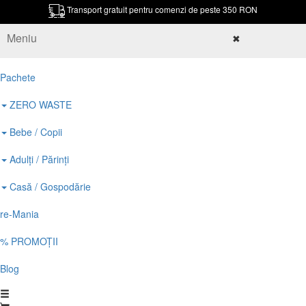
Transport gratuit pentru comenzi de peste 350 RON
Meniu
✖
Pachete
ZERO WASTE
Bebe / Copii
Adulți / Părinți
Casă / Gospodărie
re-Mania
% PROMOȚII
Blog