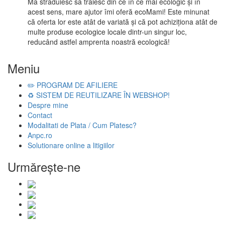
Mă străduiesc să trăiesc din ce în ce mai ecologic și în
acest sens, mare ajutor îmi oferă ecoMami! Este minunat
că oferta lor este atât de variată și că pot achiziționa atât de
multe produse ecologice locale dintr-un singur loc,
reducând astfel amprenta noastră ecologică!
Meniu
✏️ PROGRAM DE AFILIERE
♻️ SISTEM DE REUTILIZARE ÎN WEBSHOP!
Despre mine
Contact
Modalitati de Plata / Cum Platesc?
Anpc.ro
Solutionare online a litigiilor
Urmăreşte-ne