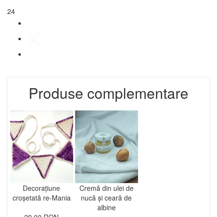
24
Produse complementare
Decorațiune
Cremă din ulei de
croșetată re-Mania
nucă și ceară de
albine