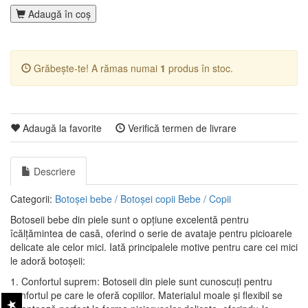
Adaugă în coş
Grăbește-te! A rămas numai
1
produs în stoc.
Adaugă la favorite
Verifică termen de livrare
Descriere
Categorii:
Botoșei bebe / Botoșei copii
Bebe / Copii
Botoseii bebe din piele sunt o opțiune excelentă pentru
îcălțămintea de casă, oferind o serie de avataje pentru picioarele
delicate ale celor mici. Iată principalele motive pentru care cei mici
le adoră botoșeii:
1. Confortul suprem: Botoseii din piele sunt cunoscuți pentru
confortul pe care le oferă copiilor. Materialul moale și flexibil se