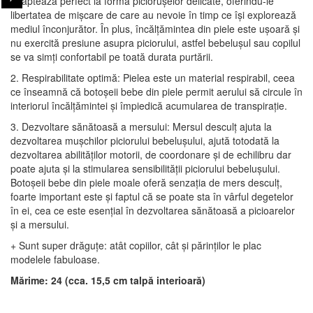
adaptează perfect la forma piciorușelor delicate, oferindu-le
libertatea de mișcare de care au nevoie în timp ce își explorează
mediul înconjurător. În plus, încălțămintea din piele este ușoară și
nu exercită presiune asupra piciorului, astfel bebelușul sau copilul
se va simți confortabil pe toată durata purtării.
2. Respirabilitate optimă: Pielea este un material respirabil, ceea
ce înseamnă că botoșeii bebe din piele permit aerului să circule în
interiorul încălțămintei și împiedică acumularea de transpirație.
3. Dezvoltare sănătoasă a mersului: Mersul desculț ajuta la
dezvoltarea mușchilor piciorului bebelușului, ajută totodată la
dezvoltarea abilităților motorii, de coordonare și de echilibru dar
poate ajuta și la stimularea sensibilității piciorului bebelușului.
Botoșeii bebe din piele moale oferă senzația de mers desculț,
foarte important este și faptul că se poate sta în vârful degetelor
în ei, cea ce este esențial în dezvoltarea sănătoasă a picioarelor
și a mersului.
+ Sunt super drăguțe: atât copiilor, cât și părinților le plac
modelele fabuloase.
Mărime: 24 (cca. 15,5 cm talpă interioară)