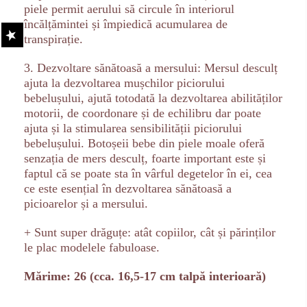
piele permit aerului să circule în interiorul
încălțămintei și împiedică acumularea de
transpirație.
3. Dezvoltare sănătoasă a mersului: Mersul desculț
ajuta la dezvoltarea mușchilor piciorului
bebelușului, ajută totodată la dezvoltarea abilităților
motorii, de coordonare și de echilibru dar poate
ajuta și la stimularea sensibilității piciorului
bebelușului. Botoșeii bebe din piele moale oferă
senzația de mers desculț, foarte important este și
faptul că se poate sta în vârful degetelor în ei, cea
ce este esențial în dezvoltarea sănătoasă a
picioarelor și a mersului.
+ Sunt super drăguțe: atât copiilor, cât și părinților
le plac modelele fabuloase.
Mărime: 26 (cca. 16,5-17 cm talpă interioară)