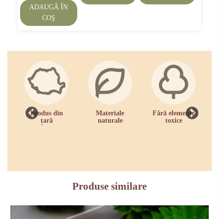
ADAUGĂ ÎN
COŞ
Produs din
Materiale
Fără elemente
R
țară
naturale
toxice
zi
Produse similare