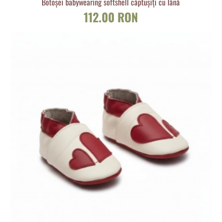
Botoșei babywearing softshell căptușiți cu lână
112.00 RON