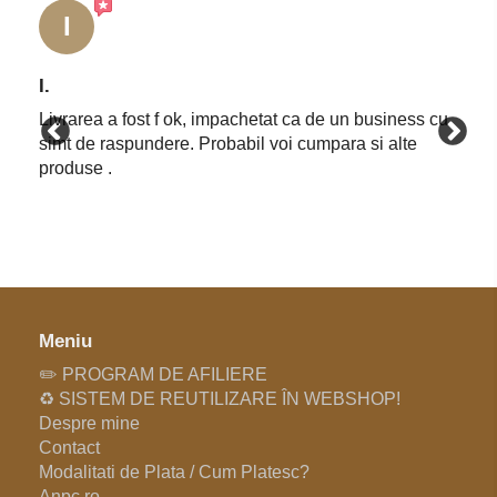
I
I.
Livrarea a fost f ok, impachetat ca de un business cu
simt de raspundere. Probabil voi cumpara si alte
produse .
Meniu
✏️ PROGRAM DE AFILIERE
♻️ SISTEM DE REUTILIZARE ÎN WEBSHOP!
Despre mine
Contact
Modalitati de Plata / Cum Platesc?
Anpc.ro