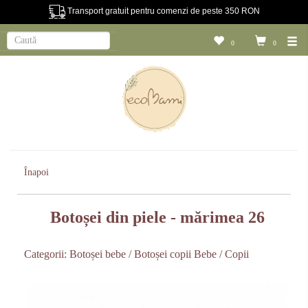
Transport gratuit pentru comenzi de peste 350 RON
0
0
Înapoi
Botoșei din piele - mărimea 26
Categorii:
Botoșei bebe / Botoșei copii
Bebe / Copii