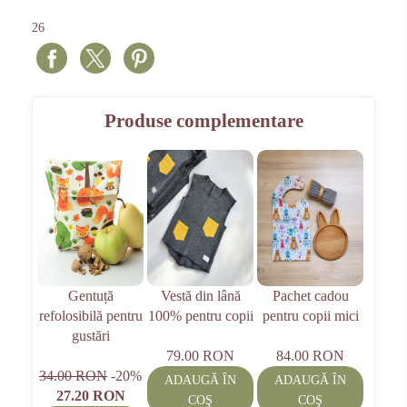
26
Produse complementare
Gentuță
Vestă din lână
Pachet cadou
refolosibilă pentru
100% pentru copii
pentru copii mici
gustări
79.00 RON
84.00 RON
34.00 RON
-20%
ADAUGĂ ÎN
ADAUGĂ ÎN
27.20 RON
COŞ
COŞ