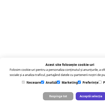
Acest site folosește cookie-uri
Folosim cookie-uri pentru a personaliza conținutul și anunțurile, a ofer
sociale și a analiza traficul, partajând datele cu partenerii noștri de pub
Necesare
Analiză
Marketing
Preferințe
P
Respinge tot
Acceptă selecția