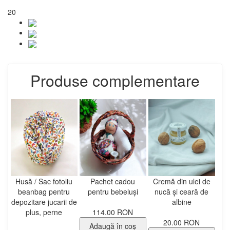
20
Produse complementare
Husă / Sac fotoliu
Pachet cadou
Cremă din ulei de
beanbag pentru
pentru bebeluși
nucă și ceară de
depozitare jucarii de
albine
plus, perne
114.00 RON
20.00 RON
Adaugă în coş