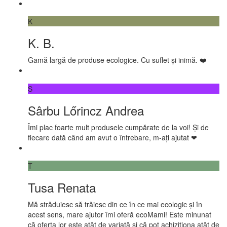
K
K. B.
Gamă largă de produse ecologice. Cu suflet și inimă. ❤️
S
Sârbu Lőrincz Andrea
Îmi plac foarte mult produsele cumpărate de la voi! Și de
fiecare dată când am avut o întrebare, m-ați ajutat ❤
T
Tusa Renata
Mă străduiesc să trăiesc din ce în ce mai ecologic și în
acest sens, mare ajutor îmi oferă ecoMami! Este minunat
că oferta lor este atât de variată și că pot achiziționa atât de