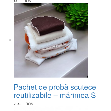
41.00 RON
Pachet de probă scutece
reutilizabile – mărimea S
264.00 RON