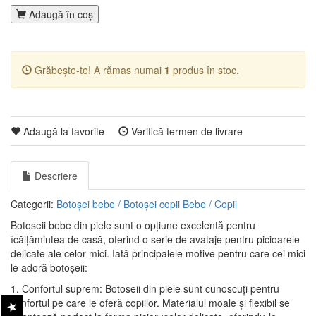
Adaugă în coş
Grăbește-te! A rămas numai
1
produs în stoc.
Adaugă la favorite
Verifică termen de livrare
Descriere
Categorii:
Botoșei bebe / Botoșei copii
Bebe / Copii
Botoseii bebe din piele sunt o opțiune excelentă pentru
îcălțămintea de casă, oferind o serie de avataje pentru picioarele
delicate ale celor mici. Iată principalele motive pentru care cei mici
le adoră botoșeii:
1. Confortul suprem: Botoseii din piele sunt cunoscuți pentru
confortul pe care le oferă copiilor. Materialul moale și flexibil se