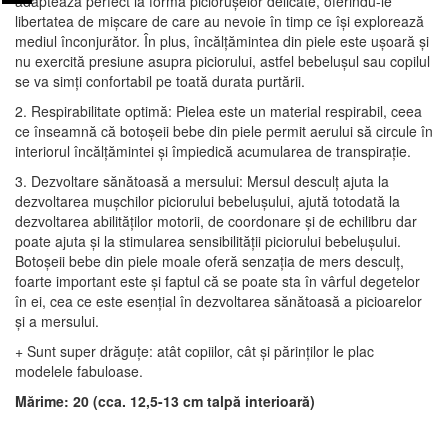
adaptează perfect la forma piciorușelor delicate, oferindu-le
libertatea de mișcare de care au nevoie în timp ce își explorează
mediul înconjurător. În plus, încălțămintea din piele este ușoară și
nu exercită presiune asupra piciorului, astfel bebelușul sau copilul
se va simți confortabil pe toată durata purtării.
2. Respirabilitate optimă: Pielea este un material respirabil, ceea
ce înseamnă că botoșeii bebe din piele permit aerului să circule în
interiorul încălțămintei și împiedică acumularea de transpirație.
3. Dezvoltare sănătoasă a mersului: Mersul desculț ajuta la
dezvoltarea mușchilor piciorului bebelușului, ajută totodată la
dezvoltarea abilităților motorii, de coordonare și de echilibru dar
poate ajuta și la stimularea sensibilității piciorului bebelușului.
Botoșeii bebe din piele moale oferă senzația de mers desculț,
foarte important este și faptul că se poate sta în vârful degetelor
în ei, cea ce este esențial în dezvoltarea sănătoasă a picioarelor
și a mersului.
+ Sunt super drăguțe: atât copiilor, cât și părinților le plac
modelele fabuloase.
Mărime: 20 (cca. 12,5-13 cm talpă interioară)