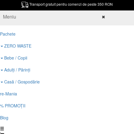
Transport gratuit pentru comenzi de peste 350 RON
Meniu
✖
Pachete
ZERO WASTE
Bebe / Copii
Adulți / Părinți
Casă / Gospodărie
re-Mania
% PROMOȚII
Blog