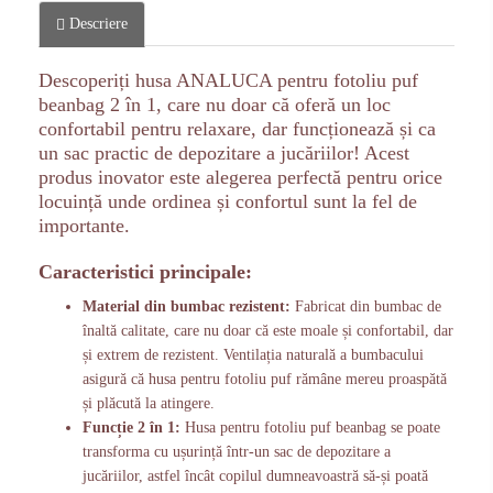
Descriere
Descoperiți husa ANALUCA pentru fotoliu puf
beanbag 2 în 1, care nu doar că oferă un loc
confortabil pentru relaxare, dar funcționează și ca
un sac practic de depozitare a jucăriilor! Acest
produs inovator este alegerea perfectă pentru orice
locuință unde ordinea și confortul sunt la fel de
importante.
Caracteristici principale:
Material din bumbac rezistent:
Fabricat din bumbac de
înaltă calitate, care nu doar că este moale și confortabil, dar
și extrem de rezistent. Ventilația naturală a bumbacului
asigură că husa pentru fotoliu puf rămâne mereu proaspătă
și plăcută la atingere.
Funcție 2 în 1:
Husa pentru fotoliu puf beanbag se poate
transforma cu ușurință într-un sac de depozitare a
jucăriilor, astfel încât copilul dumneavoastră să-și poată