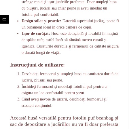
strânge rapid și ușor jucăriile preferate. Doar umpleți husa
cu plușuri, jucării sau chiar perne și aveți imediat un
fotoliu puf confortabil.
Design stilat și practic:
Datorită aspectului jucăuș, poate fi
un ornament ideal în orice cameră de copii.
Ușor de curățat:
Husa este detașabilă și lavabilă în mașină
de spălat rufe, astfel încât să rămână mereu curată și
igienică. Cusăturile durabile și fermoarul de calitate asigură
o durată lungă de viață..
Instrucțiuni de utilizare:
Deschideți fermoarul și umpleți husa cu cantitatea dorită de
jucării, plușuri sau perne.
Închideți fermoarul și modelați fotoliul puf pentru a
asigura un loc confortabil pentru șezut.
Când aveți nevoie de jucării, deschideți fermoarul și
scoateți conținutul.
Această husă versatilă pentru fotoliu puf beanbag și
sac de depozitare a jucăriilor nu va fi doar preferata