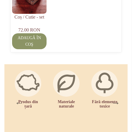
Coș / Cutie - set
72.00 RON
ADAUGĂ ÎN
COŞ
Produs din
Materiale
Fără elemente
R
țară
naturale
toxice
zi