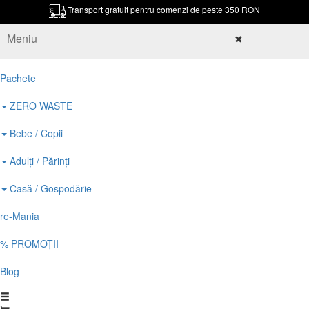
Transport gratuit pentru comenzi de peste 350 RON
Meniu
✖
Pachete
ZERO WASTE
Bebe / Copii
Adulți / Părinți
Casă / Gospodărie
re-Mania
% PROMOȚII
Blog