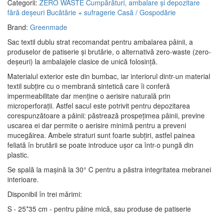
Categorii:
ZERO WASTE
Cumpărături, ambalare și depozitare
fără deșeuri
Bucătărie + sufragerie
Casă / Gospodărie
Brand:
Greenmade
Sac textil dublu strat recomandat pentru ambalarea pâinii, a
produselor de patiserie și brutărie, o alternativă zero-waste (zero-
deșeuri) la ambalajele clasice de unică folosință.
Materialul exterior este din bumbac, iar interiorul dintr-un material
textil subțire cu o membrană sintetică care îi conferă
impermeabilitate dar menține o aerisire naturală prin
microperforații. Astfel sacul este potrivit pentru depozitarea
corespunzătoare a pâinii: păstrează prospețimea pâinii, previne
uscarea ei dar permite o aerisire minimă pentru a preveni
mucegăirea. Ambele straturi sunt foarte subțiri, astfel painea
feliată în brutării se poate introduce ușor ca într-o pungă din
plastic.
Se spală la mașină la 30° C pentru a păstra integritatea mebranei
interioare.
Disponibil în trei mărimi:
S - 25*35 cm - pentru pâine mică, sau produse de patiserie