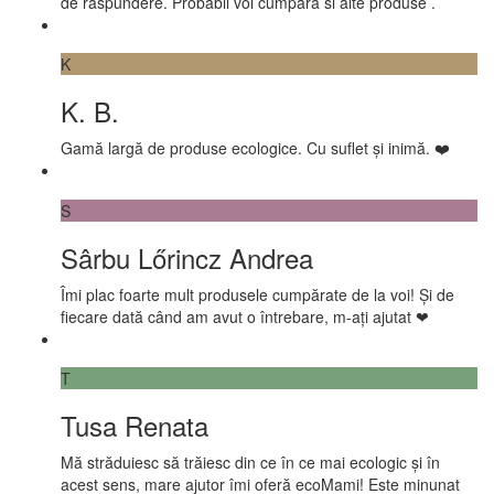
de raspundere. Probabil voi cumpara si alte produse .
K
K. B.
Gamă largă de produse ecologice. Cu suflet și inimă. ❤️
S
Sârbu Lőrincz Andrea
Îmi plac foarte mult produsele cumpărate de la voi! Și de
fiecare dată când am avut o întrebare, m-ați ajutat ❤
T
Tusa Renata
Mă străduiesc să trăiesc din ce în ce mai ecologic și în
acest sens, mare ajutor îmi oferă ecoMami! Este minunat