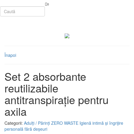
0
Înapoi
Set 2 absorbante
reutilizabile
antitranspirație pentru
axila
Categorii:
Adulți / Părinți
ZERO WASTE
Igienă intimă și îngrijire
personală fără deșeuri