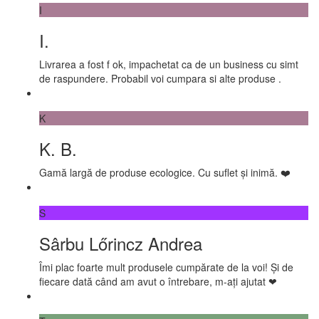
I
I.
Livrarea a fost f ok, impachetat ca de un business cu simt
de raspundere. Probabil voi cumpara si alte produse .
K
K. B.
Gamă largă de produse ecologice. Cu suflet și inimă. ❤️
S
Sârbu Lőrincz Andrea
Îmi plac foarte mult produsele cumpărate de la voi! Și de
fiecare dată când am avut o întrebare, m-ați ajutat ❤