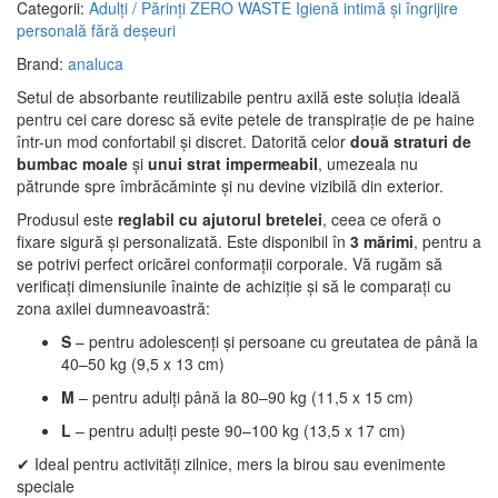
Categorii:
Adulți / Părinți
ZERO WASTE
Igienă intimă și îngrijire
personală fără deșeuri
Brand:
analuca
Setul de absorbante reutilizabile pentru axilă este soluția ideală
pentru cei care doresc să evite petele de transpirație de pe haine
într-un mod confortabil și discret. Datorită celor
două straturi de
bumbac moale
și
unui strat impermeabil
, umezeala nu
pătrunde spre îmbrăcăminte și nu devine vizibilă din exterior.
Produsul este
reglabil cu ajutorul bretelei
, ceea ce oferă o
fixare sigură și personalizată. Este disponibil în
3 mărimi
, pentru a
se potrivi perfect oricărei conformații corporale. Vă rugăm să
verificați dimensiunile înainte de achiziție și să le comparați cu
zona axilei dumneavoastră:
S
– pentru adolescenți și persoane cu greutatea de până la
40–50 kg (9,5 x 13 cm)
M
– pentru adulți până la 80–90 kg (11,5 x 15 cm)
L
– pentru adulți peste 90–100 kg (13,5 x 17 cm)
✔ Ideal pentru activități zilnice, mers la birou sau evenimente
speciale