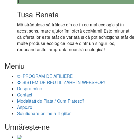
T
Tusa Renata
Mă străduiesc să trăiesc din ce în ce mai ecologic și în
acest sens, mare ajutor îmi oferă ecoMami! Este minunat
că oferta lor este atât de variată și că pot achiziționa atât de
multe produse ecologice locale dintr-un singur loc,
reducând astfel amprenta noastră ecologică!
Meniu
✏️ PROGRAM DE AFILIERE
♻️ SISTEM DE REUTILIZARE ÎN WEBSHOP!
Despre mine
Contact
Modalitati de Plata / Cum Platesc?
Anpc.ro
Solutionare online a litigiilor
Urmăreşte-ne