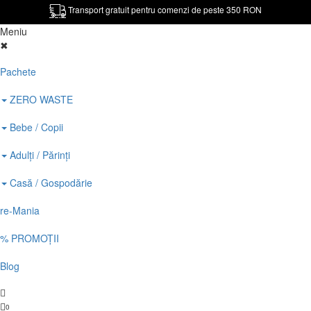
Transport gratuit pentru comenzi de peste 350 RON
Meniu
✖
Pachete
ZERO WASTE
Bebe / Copii
Adulți / Părinți
Casă / Gospodărie
re-Mania
% PROMOȚII
Blog
0