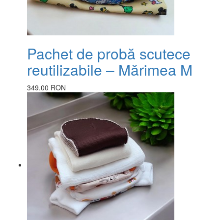
Pachet de probă scutece
reutilizabile – Mărimea M
349.00 RON