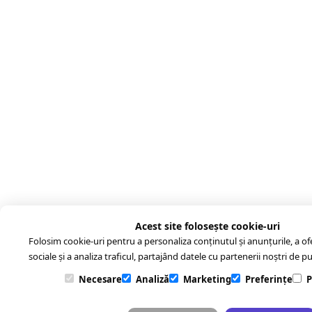
Acest site folosește cookie-uri
Folosim cookie-uri pentru a personaliza conținutul și anunțurile, a ofer
sociale și a analiza traficul, partajând datele cu partenerii noștri de pub
Necesare
Analiză
Marketing
Preferințe
P