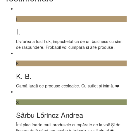
I
I.
Livrarea a fost f ok, impachetat ca de un business cu simt
de raspundere. Probabil voi cumpara si alte produse .
K
K. B.
Gamă largă de produse ecologice. Cu suflet și inimă. ❤️
S
Sârbu Lőrincz Andrea
Îmi plac foarte mult produsele cumpărate de la voi! Și de
fiecare dată când am avut o întrebare, m-ați ajutat ❤