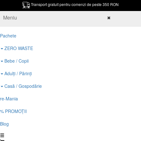
Transport gratuit pentru comenzi de peste 350 RON
Meniu
✖
Pachete
ZERO WASTE
Bebe / Copii
Adulți / Părinți
Casă / Gospodărie
re-Mania
% PROMOȚII
Blog