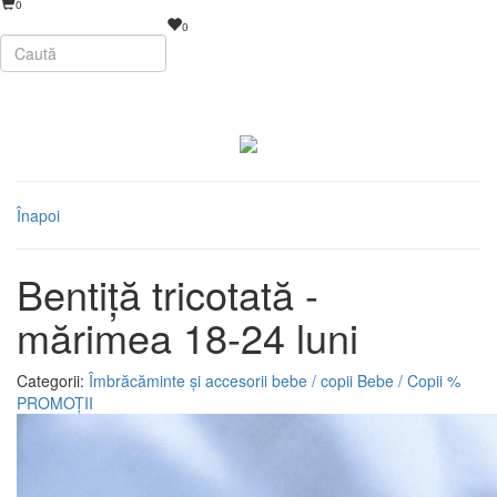
0
0
Înapoi
Bentiță tricotată -
mărimea 18-24 luni
Categorii:
Îmbrăcăminte și accesorii bebe / copii
Bebe / Copii
%
PROMOȚII