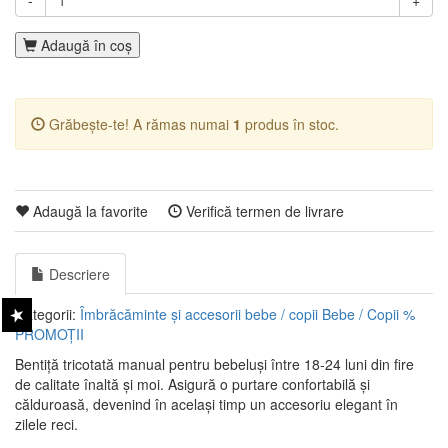
-
+
Adaugă în coş
Grăbește-te! A rămas numai
1
produs în stoc.
Adaugă la favorite
Verifică termen de livrare
Descriere
Categorii:
Îmbrăcăminte și accesorii bebe / copii
Bebe / Copii
%
PROMOȚII
Bentiță tricotată manual pentru bebeluși între 18-24 luni din fire
de calitate înaltă și moi. Asigură o purtare confortabilă și
călduroasă, devenind în același timp un accesoriu elegant în
zilele reci.