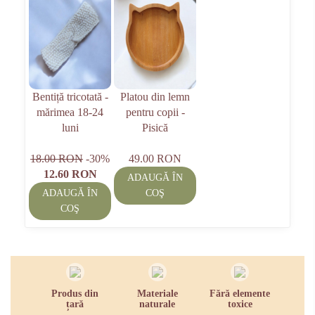
Bentiță tricotată -
Platou din lemn
mărimea 18-24
pentru copii -
luni
Pisică
18.00 RON
-30%
49.00 RON
12.60 RON
ADAUGĂ ÎN
ADAUGĂ ÎN
COŞ
COŞ
Produs din
Materiale
Fără elemente
țară
naturale
toxice