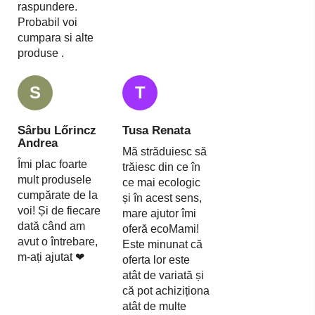
raspundere.
Probabil voi
cumpara si alte
produse .
S
T
Sârbu Lőrincz
Tusa Renata
Andrea
Mă străduiesc să
Îmi plac foarte
trăiesc din ce în
mult produsele
ce mai ecologic
cumpărate de la
și în acest sens,
voi! Și de fiecare
mare ajutor îmi
dată când am
oferă ecoMami!
avut o întrebare,
Este minunat că
m-ați ajutat ❤
oferta lor este
atât de variată și
că pot achiziționa
atât de multe