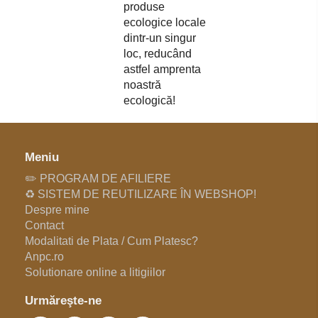
produse
ecologice locale
dintr-un singur
loc, reducând
astfel amprenta
noastră
ecologică!
Meniu
✏️ PROGRAM DE AFILIERE
♻️ SISTEM DE REUTILIZARE ÎN WEBSHOP!
Despre mine
Contact
Modalitati de Plata / Cum Platesc?
Anpc.ro
Solutionare online a litigiilor
Urmăreşte-ne