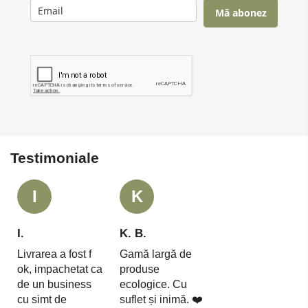
Mă abonez
Testimoniale
I
K
I.
K. B.
Livrarea a fost f
Gamă largă de
ok, impachetat ca
produse
de un business
ecologice. Cu
cu simt de
suflet și inimă. ❤️