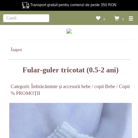
Transport gratuit pentru comenzi de peste 350 RON
0
0
Înapoi
Fular-guler tricotat (0.5-2 ani)
Categorii:
Îmbrăcăminte și accesorii bebe / copii
Bebe / Copii
% PROMOȚII