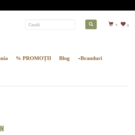
0
0
nia
% PROMOȚII
Blog
Branduri
ON