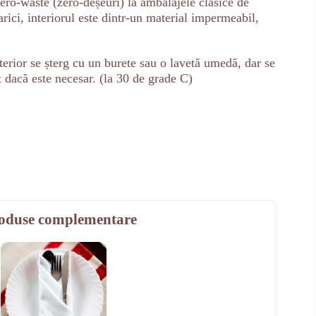
 zero-waste (zero-deșeuri) la ambalajele clasice de
arici, interiorul este dintr-un material impermeabil,
terior se șterg cu un burete sau o lavetă umedă, dar se
 dacă este necesar. (la 30 de grade C)
oduse complementare