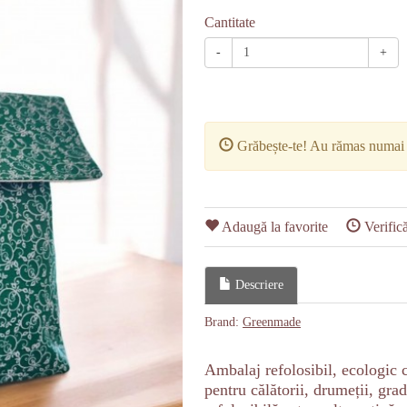
Cantitate
-
+
Grăbește-te! Au rămas numa
Adaugă la favorite
Verifică
Descriere
Brand:
Greenmade
Ambalaj refolosibil, ecologic c
pentru călătorii, drumeții, gra