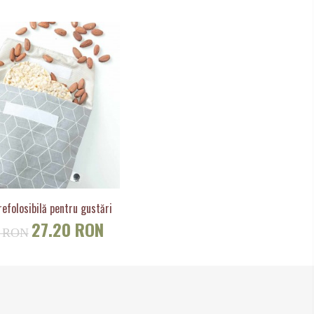
efolosibilă pentru gustări
27.20 RON
0 RON