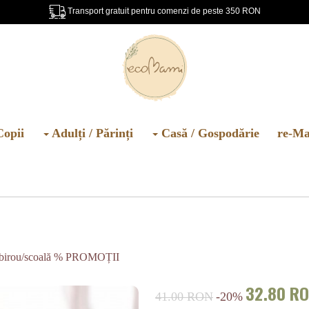
Transport gratuit pentru comenzi de peste 350 RON
Copii
Adulți / Părinți
Casă / Gospodărie
re-Ma
birou/scoală
% PROMOȚII
32.80 R
41.00 RON
-20%