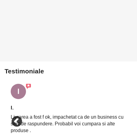
Testimoniale
I
I.
Livrarea a fost f ok, impachetat ca de un business cu
simt de raspundere. Probabil voi cumpara si alte
produse .