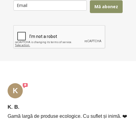
Mă abonez
K
K. B.
Gamă largă de produse ecologice. Cu suflet și inimă. ❤️