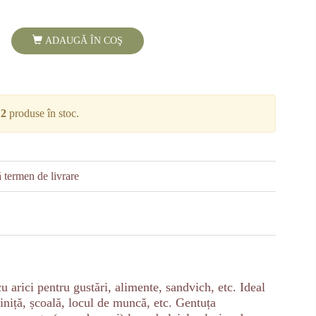
ADAUGĂ ÎN COŞ
i
2
produse în stoc.
 termen de livrare
u arici pentru gustări, alimente, sandvich, etc. Ideal
diniță, școală, locul de muncă, etc. Gentuța