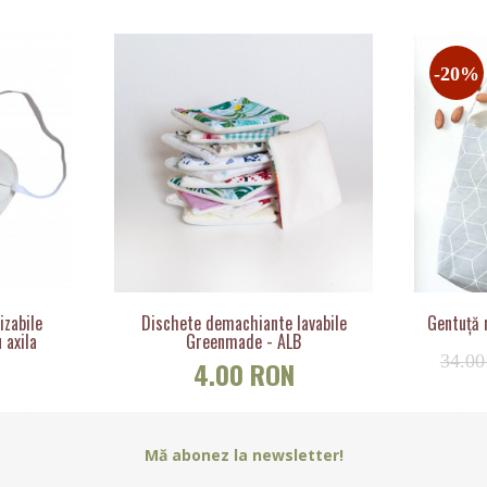
-20%
izabile
Dischete demachiante lavabile
Gentuță r
 axila
Greenmade - ALB
34.0
N
4.00 RON
Mă abonez la newsletter!