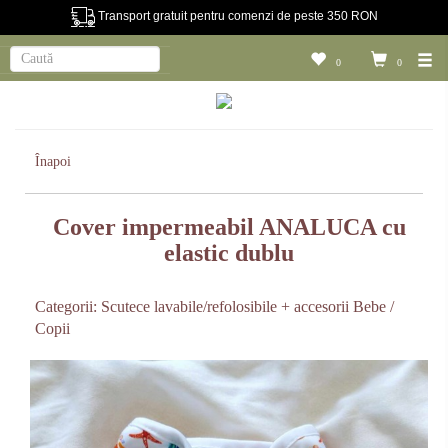
Transport gratuit pentru comenzi de peste 350 RON
0
0
Înapoi
Cover impermeabil ANALUCA cu
elastic dublu
Categorii:
Scutece lavabile/refolosibile + accesorii
Bebe /
Copii