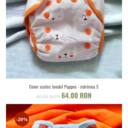
Cover scutec lavabil Puppee - mărimea S
64.00 RON
80.00 RON
-20%