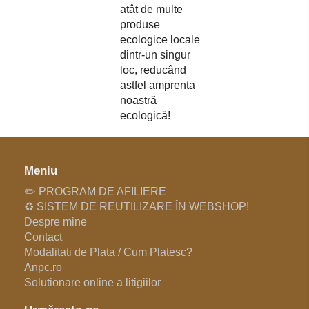
atât de multe
produse
ecologice locale
dintr-un singur
loc, reducând
astfel amprenta
noastră
ecologică!
Meniu
✏️ PROGRAM DE AFILIERE
♻️ SISTEM DE REUTILIZARE ÎN WEBSHOP!
Despre mine
Contact
Modalitati de Plata / Cum Platesc?
Anpc.ro
Solutionare online a litigiilor