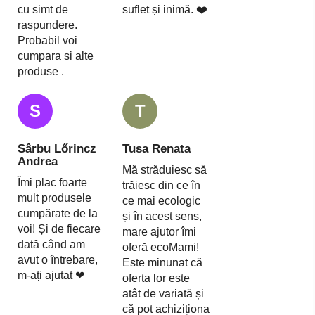
cu simt de
suflet și inimă. ❤️
raspundere.
Probabil voi
cumpara si alte
produse .
S
T
Sârbu Lőrincz
Tusa Renata
Andrea
Mă străduiesc să
Îmi plac foarte
trăiesc din ce în
mult produsele
ce mai ecologic
cumpărate de la
și în acest sens,
voi! Și de fiecare
mare ajutor îmi
dată când am
oferă ecoMami!
avut o întrebare,
Este minunat că
m-ați ajutat ❤
oferta lor este
atât de variată și
că pot achiziționa