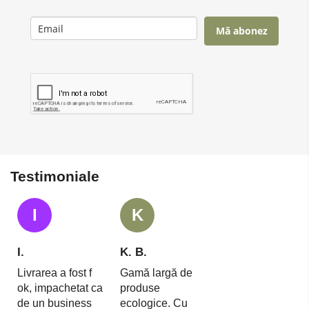
Mă abonez
Testimoniale
I
K
I.
K. B.
Livrarea a fost f
Gamă largă de
ok, impachetat ca
produse
de un business
ecologice. Cu