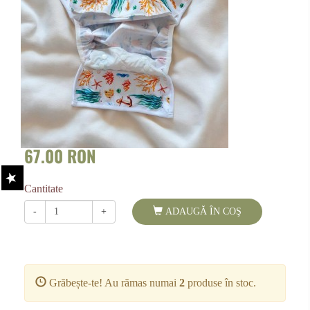
67.00 RON
Cantitate
-
+
ADAUGĂ ÎN COŞ
Grăbește-te! Au rămas numai
2
produse în stoc.