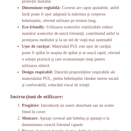
protecție maximă.
Dimensiune reglabilă:
Coverul are capse ajustabile, astfel
încât poate fi ușor adaptată la mărimea și creșterea
bebelușului, oferind utilizare pe termen lung.
Eco-friendly:
Utilizarea scutecelor reutilizabile reduce
numărul scutecelor de unică folosință, contribuind astfel la
protejarea mediului și la un stil de viață mai sustenabil.
Ușor de curățat:
Materialul PUL este ușor de curățat;
poate fi spălat în mașina de spălat și se usucă rapid, oferind
o soluție practică și care economisește timp pentru
utilizarea zilnică.
Design respirabil:
Datorită proprietăților respirabile ale
materialului PUL, pielea bebelușului rămâne mereu uscată
și confortabilă, reducând riscul de iritații.
Instrucțiuni de utilizare:
Pregătire:
Introduceți un insert absorbant sau un scutec
fitted în cover.
Montare:
Așezați coverul sub bebeluș și ajustați-o la
dimensiunea corectă folosind capsele.