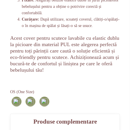
Fixare:
Asigurați benzile elastice duble în jurul picioarelor
bebelușului pentru a obține o potrivire corectă și
confortabilă.
Curățare:
După utilizare, scoateți coverul, clătiți-o/spălați-
o în mașina de spălat și lăsați-o să se usuce.
Acest cover pentru scutece lavabile cu elastic dublu
la picioare din material PUL este alegerea perfectă
pentru toți părinții care caută o soluție eficientă și
eco-friendly pentru scutece. Achiziționează acum și
bucură-te de confortul și liniștea pe care le oferă
bebelușului tău!
OS (One Size)
Produse complementare