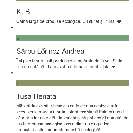
K. B.
Gamă largă de produse ecologice. Cu suflet și inimă. ❤️
S
Sârbu Lőrincz Andrea
Îmi plac foarte mult produsele cumpărate de la voi! Și de
fiecare dată când am avut o întrebare, m-ați ajutat ❤
T
Tusa Renata
Mă străduiesc să trăiesc din ce în ce mai ecologic și în
acest sens, mare ajutor îmi oferă ecoMami! Este minunat
că oferta lor este atât de variată și că pot achiziționa atât de
multe produse ecologice locale dintr-un singur loc,
reducând astfel amprenta noastră ecologică!