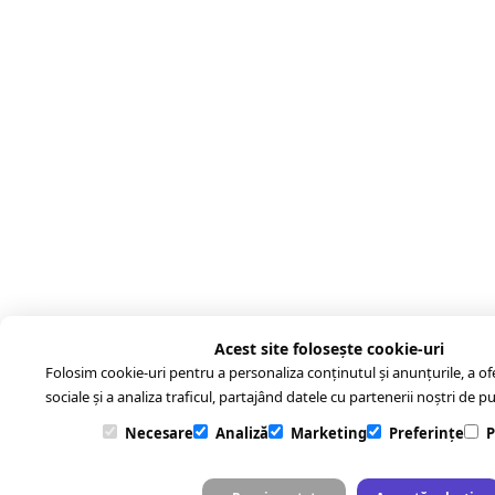
Acest site folosește cookie-uri
Folosim cookie-uri pentru a personaliza conținutul și anunțurile, a ofer
sociale și a analiza traficul, partajând datele cu partenerii noștri de pub
Necesare
Analiză
Marketing
Preferințe
P