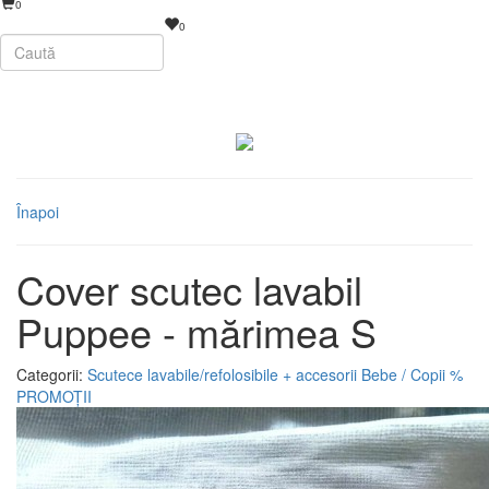
0
0
Înapoi
Cover scutec lavabil
Puppee - mărimea S
Categorii:
Scutece lavabile/refolosibile + accesorii
Bebe / Copii
%
PROMOȚII