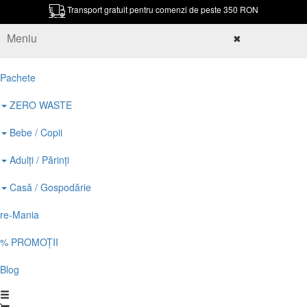
Transport gratuit pentru comenzi de peste 350 RON
Meniu
✖
Pachete
ZERO WASTE
Bebe / Copii
Adulți / Părinți
Casă / Gospodărie
re-Mania
% PROMOȚII
Blog