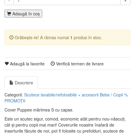
-
+
Adaugă în coş
Grăbește-te! A rămas numai
1
produs în stoc.
Adaugă la favorite
Verifică termen de livrare
Descriere
Categorii:
Scutece lavabile/refolosibile + accesorii
Bebe / Copii
%
PROMOȚII
Cover Puppee mărimea S cu capse.
Este un scutec sigur, comod, economic atât pentru nou-născuți,
cât și pentru copii mai mari! Coverurile noastre înafară de
inserturile făcute de noi, pot fi folosite cu prefolduri, scutece de