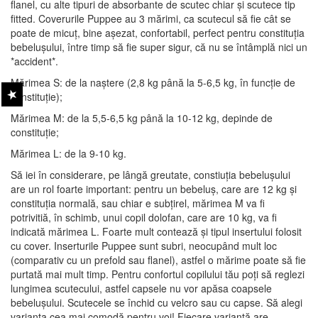
flanel, cu alte tipuri de absorbante de scutec chiar și scutece tip
fitted. Coverurile Puppee au 3 mărimi, ca scutecul să fie cât se
poate de micuț, bine așezat, confortabil, perfect pentru constituția
bebelușului, între timp să fie super sigur, că nu se întâmplă nici un
*accident*.
Mărimea S: de la naștere (2,8 kg până la 5-6,5 kg, în funcție de
constituție);
Mărimea M: de la 5,5-6,5 kg până la 10-12 kg, depinde de
constituție;
Mărimea L: de la 9-10 kg.
Să iei în considerare, pe lângă greutate, constiuția bebelușului
are un rol foarte important: pentru un bebeluș, care are 12 kg și
constituția normală, sau chiar e subțirel, mărimea M va fi
potrivitiă, în schimb, unui copil dolofan, care are 10 kg, va fi
indicată mărimea L. Foarte mult contează și tipul insertului folosit
cu cover. Inserturile Puppee sunt subri, neocupând mult loc
(comparativ cu un prefold sau flanel), astfel o mărime poate să fie
purtată mai mult timp. Pentru confortul copilului tău poți să reglezi
lungimea scutecului, astfel capsele nu vor apăsa coapsele
bebelușului. Scutecele se închid cu velcro sau cu capse. Să alegi
varianta cea mai comodă pentru voi! Fiecare variantă are