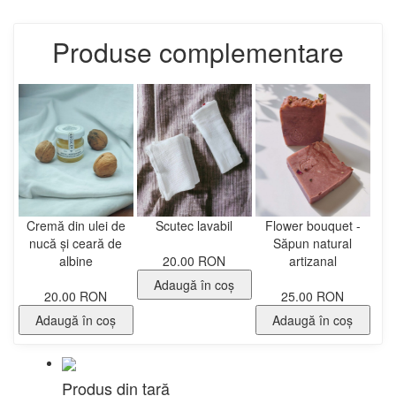
Produse complementare
Cremă din ulei de
Scutec lavabil
Flower bouquet -
nucă și ceară de
Săpun natural
albine
20.00 RON
artizanal
Adaugă în coş
20.00 RON
25.00 RON
Adaugă în coş
Adaugă în coş
Produs din țară