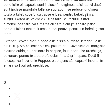
beneficiile ei: capsele sunt incluse în lungimea taliei, astfel dacă
sunt închise marginile taliei se suprapun, se reduce lungimea
totală a taliei, coverul cu capse e ideal pentru bebelușii mai
subțiri. Partea de velcro e cusută taliei scutecului, astfel
dimensiunea taliei va fi mărită cu câte 4 cm pe fiecare parte:
poate fi folosit mai mult timp, e mai potrivit pentru un bebeluș mai
mare.
Exteriorul coverurilor Puppee este 100% bumbac, interiorul este
din PUL (75% poliester si 25% poliuretan). Coverurile au marginile
elastice duble, au aripioare la coapse, în interiorul lor urechiușe,
buzunare pentru fixarea prefoldului, în față și în spate. Dacă îl
folosești cu inserturile Puppee, e de ajuns să-l capsezi insertul în
el fără să-l pui sub urechiușe.
S