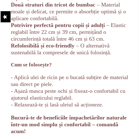
Două straturi din tricot de bumbac
– Material
moale și delicat, ce permite o absorbție optimă și o
aplicare confortabilă.
Potrivire perfectă pentru copii și adulți
– Elastic
reglabil între 22 cm și 39 cm, permițând o
circumferință totală între 46 cm și 63 cm.
Refolosibilă și eco-friendly
– O alternativă
sustenabilă la compresele de unică folosință.
Cum se folosește?
- Aplică ulei de ricin pe o bucată subțire de material
sau direct pe piele.
- Așază masca peste ochi și fixeaz-o confortabil cu
ajutorul elasticului reglabil.
- Relaxează-te și lasă uleiul să acționeze.
Bucură-te de beneficiile împachetărilor naturale
într-un mod simplu și confortabil – comandă
acum!