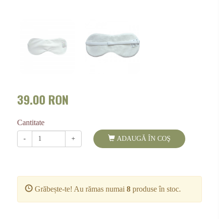
39.00 RON
Cantitate
-
+
ADAUGĂ ÎN COŞ
Grăbește-te! Au rămas numai
8
produse în stoc.