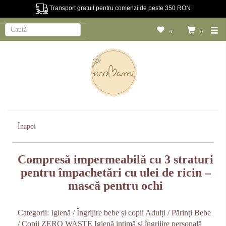
Transport gratuit pentru comenzi de peste 350 RON
0
0
Înapoi
Compresă impermeabilă cu 3 straturi
pentru împachetări cu ulei de ricin –
mască pentru ochi
Categorii:
Igienă / Îngrijire bebe și copii
Adulți / Părinți
Bebe
/ Copii
ZERO WASTE
Igienă intimă și îngrijire personală