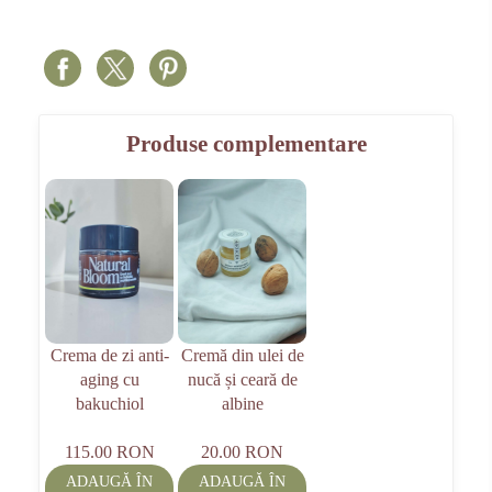
Produse complementare
Crema de zi anti-
Cremă din ulei de
aging cu
nucă și ceară de
bakuchiol
albine
115.00 RON
20.00 RON
ADAUGĂ ÎN
ADAUGĂ ÎN