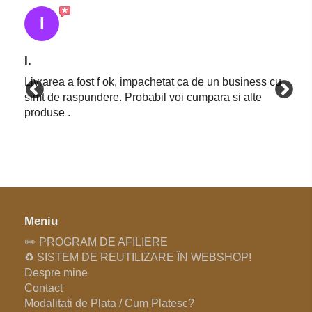
I
I.
Livrarea a fost f ok, impachetat ca de un business cu
simt de raspundere. Probabil voi cumpara si alte
produse .
Meniu
✏️ PROGRAM DE AFILIERE
♻️ SISTEM DE REUTILIZARE ÎN WEBSHOP!
Despre mine
Contact
Modalitati de Plata / Cum Platesc?