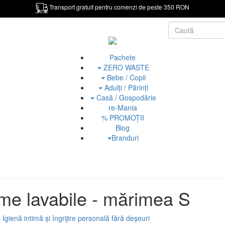
Transport gratuit pentru comenzi de peste 350 RON
Pachete
ZERO WASTE
Bebe / Copii
Adulți / Părinți
Casă / Gospodărie
re-Mania
% PROMOȚII
Blog
Branduri
ime lavabile - mărimea S
E
Igienă intimă și îngrijire personală fără deșeuri