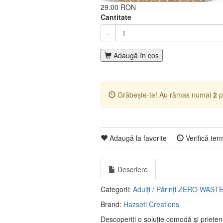
29.00 RON
Cantitate
-
Adaugă în coş
Grăbește-te! Au rămas numai
2
p
Adaugă la favorite
Verifică ter
Descriere
Categorii:
Adulți / Părinți
ZERO WAST
Brand:
Hazsoti Creations
Descoperiți o soluție comodă și priete