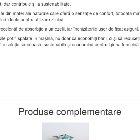
, dar contribuie și la sustenabilitate.
te din materiale naturale care oferă o senzație de confort, totodată mat
iind ideale pentru utilizare zilnică.
celentă de absorbție a umezelii, iar închizătorile ușor de fixat asigură s
ile pot fi spălate în mașină, nu doar că economiți bani, ci și să reduceți
ă o soluție sănătoasă, sustenabilă și economică pentru igiena feminină.
Produse complementare