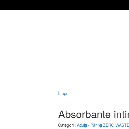
Înapoi
Absorbante int
Categorii:
Adulți / Părinți
ZERO WAST