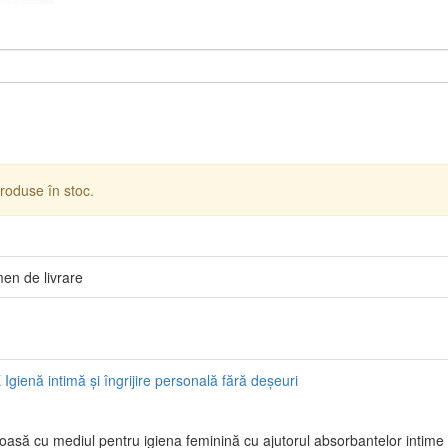
roduse în stoc.
men de livrare
E
Igienă intimă și îngrijire personală fără deșeuri
noasă cu mediul pentru igiena feminină cu ajutorul absorbantelor intim