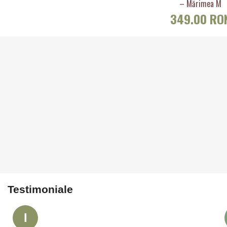
– Mărimea M
349.00 RO
Testimoniale
I