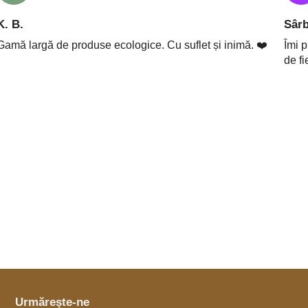
K. B.
Sârb
Gamă largă de produse ecologice. Cu suflet și inimă. ❤️
Îmi 
de fi
Urmăreşte-ne