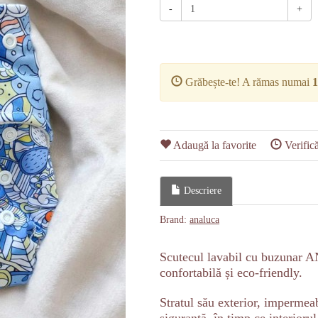
-
+
Grăbește-te! A rămas numai
Adaugă la favorite
Verifică
Descriere
Brand:
analuca
Scutecul lavabil cu buzunar 
confortabilă și eco-friendly.
Stratul său exterior, impermeab