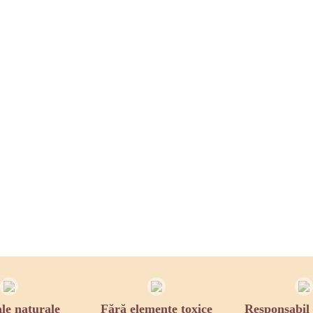
le naturale
Fără elemente toxice
Responsabil