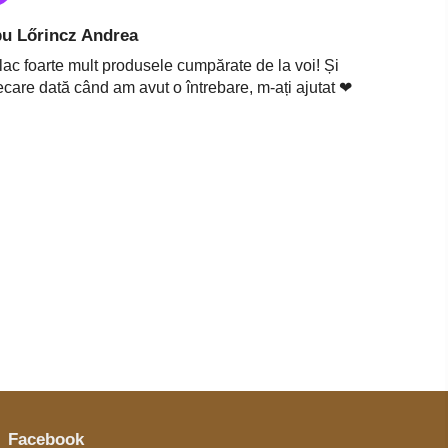
u Lőrincz Andrea
plac foarte mult produsele cumpărate de la voi! Și
ecare dată când am avut o întrebare, m-ați ajutat ❤
Facebook