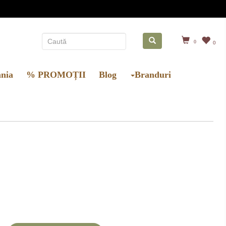
0
0
nia
% PROMOȚII
Blog
Branduri