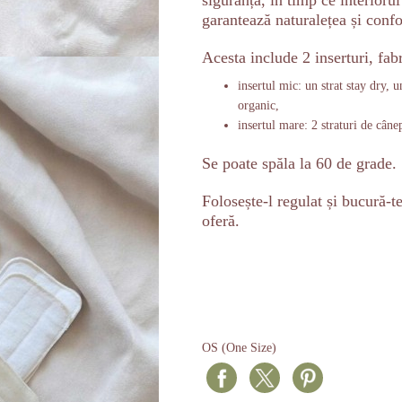
siguranță, în timp ce interior
garantează naturalețea și confo
Acesta include 2 inserturi, fab
insertul mic: un strat stay dry, 
organic,
insertul mare: 2 straturi de câne
Se poate spăla la 60 de grade.
Folosește-l regulat și bucură-te
oferă.
OS (One Size)