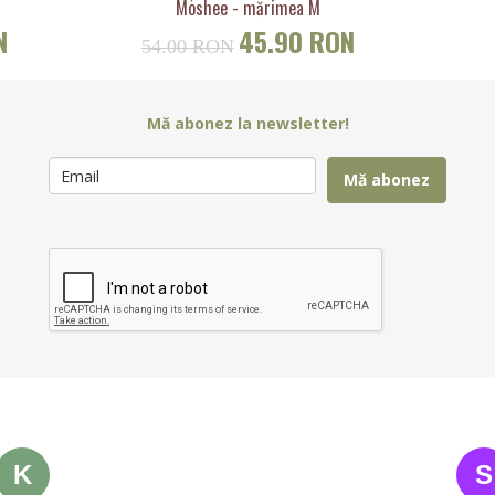
Moshee - mărimea M
N
45.90 RON
54.00 RON
Mă abonez la newsletter!
Mă abonez
K
S