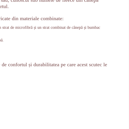
ul său, cunoscut sub numele de fleece din cânepă
rtul.
ricate din materiale combinate:
un strat de microfibră și un strat combinat de cânepă și bumbac
pă.
 de confortul și durabilitatea pe care acest scutec le