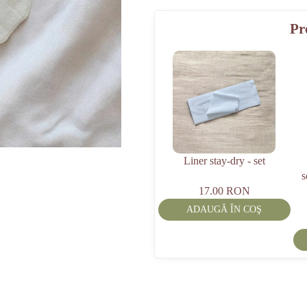
Pr
Liner stay-dry - set
s
17.00 RON
ADAUGĂ ÎN COŞ