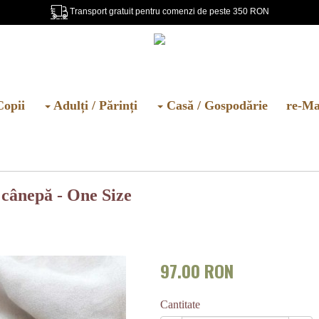
Transport gratuit pentru comenzi de peste 350 RON
Copii
Adulți / Părinți
Casă / Gospodărie
re-Ma
cânepă - One Size
97.00 RON
Cantitate