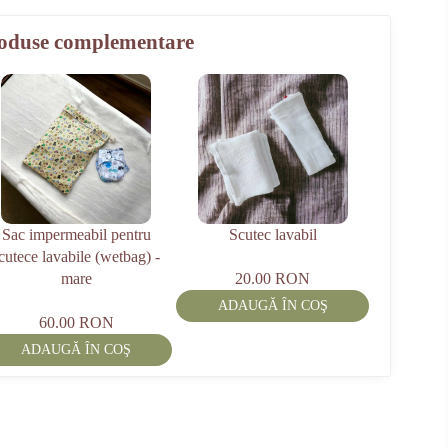
oduse complementare
Sac impermeabil pentru
Scutec lavabil
cutece lavabile (wetbag) -
mare
20.00 RON
ADAUGĂ ÎN COŞ
60.00 RON
ADAUGĂ ÎN COŞ