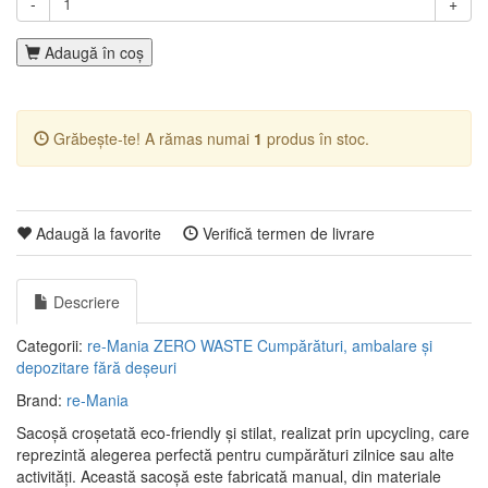
-
+
Adaugă în coş
Grăbește-te! A rămas numai
1
produs în stoc.
Adaugă la favorite
Verifică termen de livrare
Descriere
Categorii:
re-Mania
ZERO WASTE
Cumpărături, ambalare și
depozitare fără deșeuri
Brand:
re-Mania
Sacoșă croșetată eco-friendly și stilat, realizat prin upcycling, care
reprezintă alegerea perfectă pentru cumpărături zilnice sau alte
activități. Această sacoșă este fabricată manual, din materiale