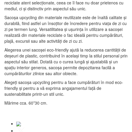
reciclate atent selecționate, ceea ce îl face nu doar prietenos cu
mediul, ci și distinctiv prin aspectul său unic.
Sacoșa upcycling din materiale reutilizate este de înaltă calitate și
durabilă, fiind astfel un însoțitor de încredere pentru viața de zi cu
zi pe termen lung. Versatilitatea și ușurința în utilizare a sacoșei
realizată din materiale reciclate o fac ideală pentru cumpărături,
plajă, excursii sau alte activități de zi cu zi.
Alegerea unei sacoșei eco-friendly ajută la reducerea cantității de
deșeuri de plastic, contribuind în același timp la stilul personal prin
aspectul său stilat. Dotată cu o curea lungă și ajustabilă și un
spațiu interior generos, sacoșa permite depozitarea facilă a
cumpărăturilor zilnice sau altor obiecte.
Alegeți sacoșa upcycling pentru a face cumpărături în mod eco-
friendly și pentru a vă exprima angajamentul față de
sustenabilitate printr-un stil unic.
Mărime cca. 60*30 cm.