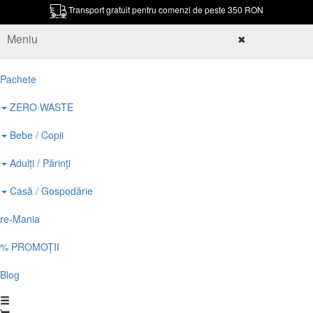
Transport gratuit pentru comenzi de peste 350 RON
Meniu
✖
Pachete
ZERO WASTE
Bebe / Copii
Adulți / Părinți
Casă / Gospodărie
re-Mania
% PROMOȚII
Blog