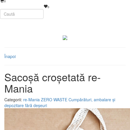
0
0
Înapoi
Sacoșă croșetată re-
Mania
Categorii:
re-Mania
ZERO WASTE
Cumpărături, ambalare și
depozitare fără deșeuri