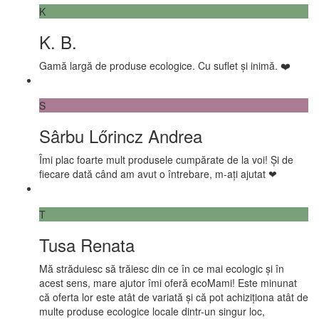
K
K. B.
Gamă largă de produse ecologice. Cu suflet și inimă. ❤️
S
Sârbu Lőrincz Andrea
Îmi plac foarte mult produsele cumpărate de la voi! Și de
fiecare dată când am avut o întrebare, m-ați ajutat ❤
T
Tusa Renata
Mă străduiesc să trăiesc din ce în ce mai ecologic și în
acest sens, mare ajutor îmi oferă ecoMami! Este minunat
că oferta lor este atât de variată și că pot achiziționa atât de
multe produse ecologice locale dintr-un singur loc,