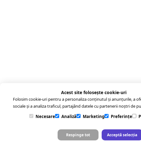
Acest site folosește cookie-uri
Folosim cookie-uri pentru a personaliza conținutul și anunțurile, a ofer
sociale și a analiza traficul, partajând datele cu partenerii noștri de pub
Necesare
Analiză
Marketing
Preferințe
P
Respinge tot
Acceptă selecția