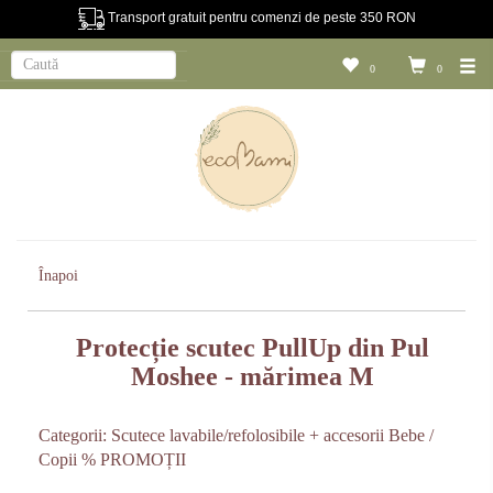
Transport gratuit pentru comenzi de peste 350 RON
0
0
Înapoi
Protecție scutec PullUp din Pul
Moshee - mărimea M
Categorii:
Scutece lavabile/refolosibile + accesorii
Bebe /
Copii
% PROMOȚII