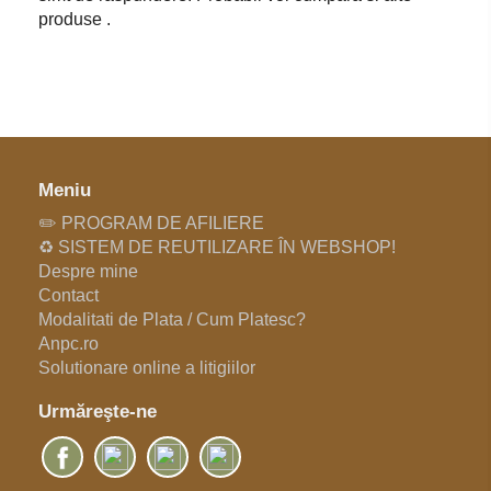
produse .
Meniu
✏️ PROGRAM DE AFILIERE
♻️ SISTEM DE REUTILIZARE ÎN WEBSHOP!
Despre mine
Contact
Modalitati de Plata / Cum Platesc?
Anpc.ro
Solutionare online a litigiilor
Urmăreşte-ne