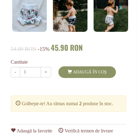
45.90 RON
54.00 RON
-15%
Cantitate
-
+
ADAUGĂ ÎN COŞ
Grăbește-te! Au rămas numai
2
produse în stoc.
Adaugă la favorite
Verifică termen de livrare