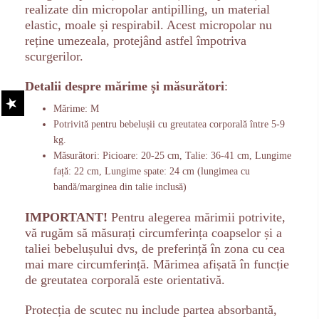
realizate din micropolar antipilling, un material
elastic, moale și respirabil. Acest micropolar nu
reține umezeala, protejând astfel împotriva
scurgerilor.
Detalii despre mărime și măsurători
:
Mărime: M
Potrivită pentru bebelușii cu greutatea corporală între 5-9
kg.
Măsurători: Picioare: 20-25 cm, Talie: 36-41 cm, Lungime
față: 22 cm, Lungime spate: 24 cm (lungimea cu
bandă/marginea din talie inclusă)
IMPORTANT!
Pentru alegerea mărimii potrivite,
vă rugăm să măsurați circumferința coapselor și a
taliei bebelușului dvs, de preferință în zona cu cea
mai mare circumferință. Mărimea afișată în funcție
de greutatea corporală este orientativă.
Protecția de scutec nu include partea absorbantă,