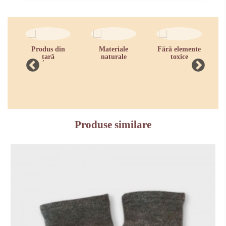
Produs din
Materiale
Fără elemente
R
țară
naturale
toxice
zi
Produse similare