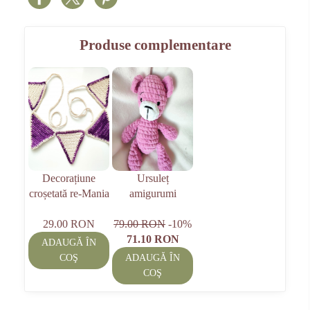
Produse complementare
Decorațiune
Ursuleț
croșetată re-Mania
amigurumi
29.00 RON
79.00 RON
-10%
71.10 RON
ADAUGĂ ÎN
COŞ
ADAUGĂ ÎN
COŞ