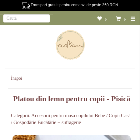
Transport gratuit pentru comenzi de peste 350 RON
0
0
Înapoi
Platou din lemn pentru copii - Pisică
Categorii:
Accesorii pentru masa copilului
Bebe / Copii
Casă
/ Gospodărie
Bucătărie + sufragerie