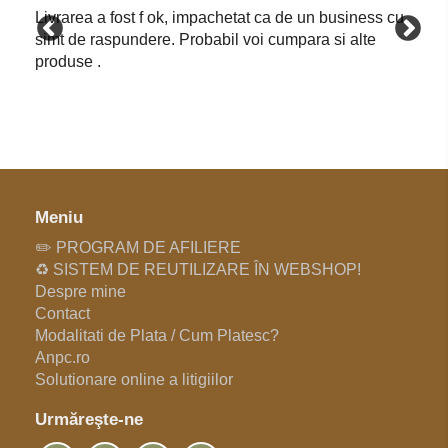
Livrarea a fost f ok, impachetat ca de un business cu
simt de raspundere. Probabil voi cumpara si alte
produse .
Meniu
✏️ PROGRAM DE AFILIERE
♻️ SISTEM DE REUTILIZARE ÎN WEBSHOP!
Despre mine
Contact
Modalitati de Plata / Cum Platesc?
Anpc.ro
Solutionare online a litigiilor
Urmăreşte-ne