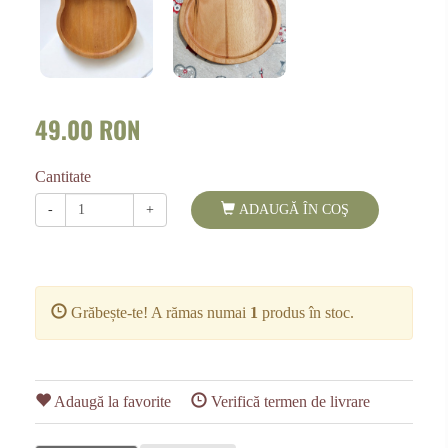
49.00 RON
Cantitate
-
+
ADAUGĂ ÎN COŞ
Grăbește-te! A rămas numai
1
produs în stoc.
Adaugă la favorite
Verifică termen de livrare