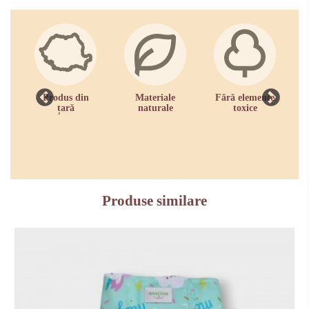
Produs din
Materiale
Fără elemente
R
țară
naturale
toxice
zi
Produse similare