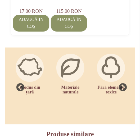
17.00 RON
115.00 RON
ADAUGĂ ÎN
ADAUGĂ ÎN
COŞ
COŞ
Produs din
Materiale
Fără elemente
R
țară
naturale
toxice
zi
Produse similare