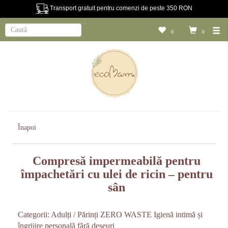
Transport gratuit pentru comenzi de peste 350 RON
0
0
Înapoi
Compresă impermeabilă pentru
împachetări cu ulei de ricin – pentru
sân
Categorii:
Adulți / Părinți
ZERO WASTE
Igienă intimă și
îngrijire personală fără deșeuri