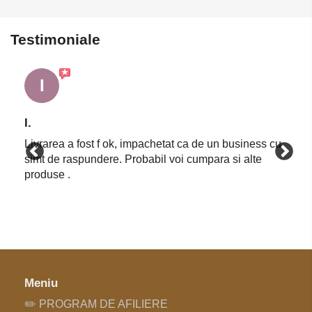
Testimoniale
I
I.
Livrarea a fost f ok, impachetat ca de un business cu
simt de raspundere. Probabil voi cumpara si alte
produse .
Meniu
✏️ PROGRAM DE AFILIERE