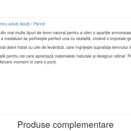
ntru adulți
Adulți / Părinți
 din mai multe tipuri de lemn natural pentru a oferi o apariție armonioas
să a medalului se potrivește perfect una cu cealaltă, creând o impresie g
fost atent tratat cu ulei de levănțică, care îngrijește suprafața lemnului î
ală pentru cei care apreciază materialele naturale și designul rafinat. 
fiecare moment în care o porți.
Produse complementare