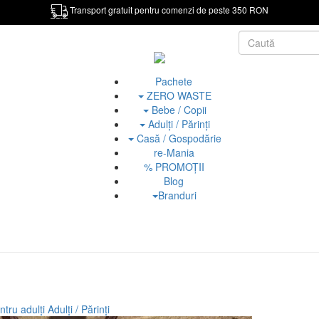
Transport gratuit pentru comenzi de peste 350 RON
Pachete
ZERO WASTE
Bebe / Copii
Adulți / Părinți
Casă / Gospodărie
re-Mania
% PROMOȚII
Blog
Branduri
ntru adulți
Adulți / Părinți