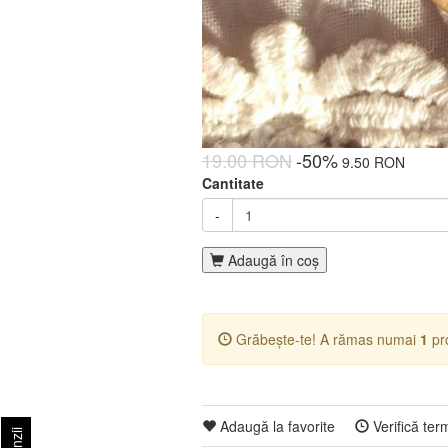
19.00 RON
-50%
9.50 RON
Cantitate
-
Adaugă în coş
Grăbește-te! A rămas numai
1
pro
Adaugă la favorite
Verifică ter