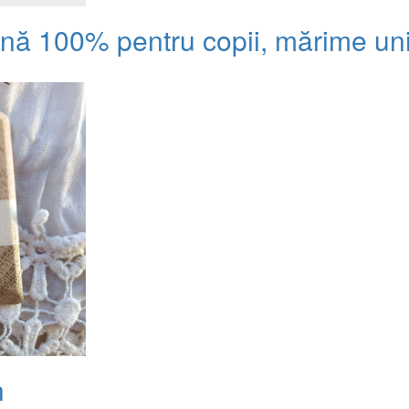
ână 100% pentru copii, mărime un
n