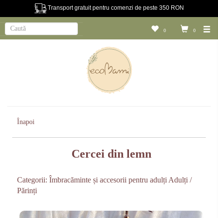
Transport gratuit pentru comenzi de peste 350 RON
0
0
Înapoi
Cercei din lemn
Categorii:
Îmbracăminte și accesorii pentru adulți
Adulți /
Părinți