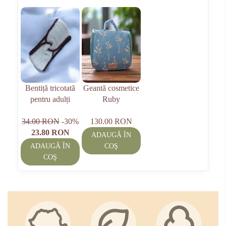
Bentiță tricotată
Geantă cosmetice
pentru adulți
Ruby
34.00 RON
-30%
130.00 RON
23.80 RON
ADAUGĂ ÎN
ADAUGĂ ÎN
COŞ
COŞ
R