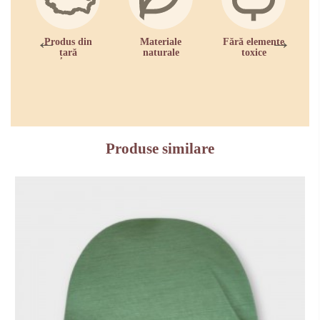
Produs din
Materiale
Fără elemente
țară
naturale
toxice
zi
Produse similare