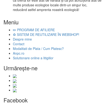
că oferta lor este atât de variată și că pot achiziționa atât de
multe produse ecologice locale dintr-un singur loc,
reducând astfel amprenta noastră ecologică!
Meniu
✏️ PROGRAM DE AFILIERE
♻️ SISTEM DE REUTILIZARE ÎN WEBSHOP!
Despre mine
Contact
Modalitati de Plata / Cum Platesc?
Anpc.ro
Solutionare online a litigiilor
Urmăreşte-ne
Facebook