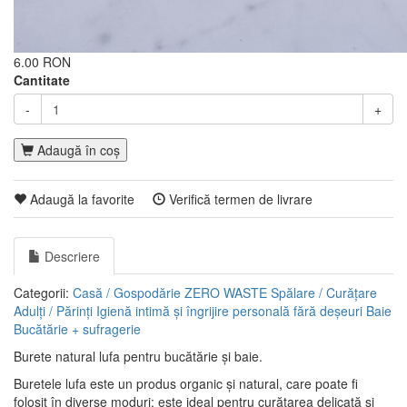
6.00 RON
Cantitate
-
+
Adaugă în coş
Adaugă la favorite
Verifică termen de livrare
Descriere
Categorii:
Casă / Gospodărie
ZERO WASTE
Spălare / Curățare
Adulți / Părinți
Igienă intimă și îngrijire personală fără deșeuri
Baie
Bucătărie + sufragerie
Burete natural lufa pentru bucătărie și baie.
Buretele lufa este un produs organic și natural, care poate fi
folosit în diverse moduri: este ideal pentru curățarea delicată și