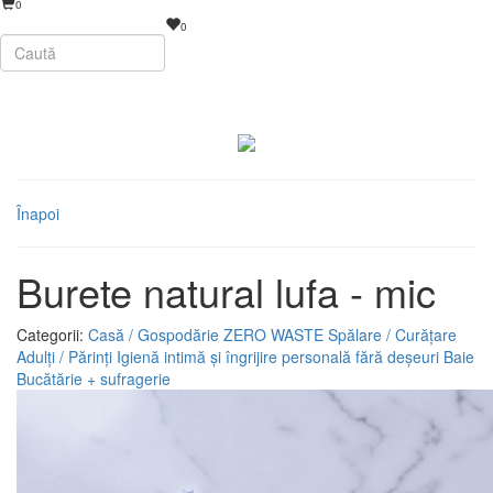
0
0
Înapoi
Burete natural lufa - mic
Categorii:
Casă / Gospodărie
ZERO WASTE
Spălare / Curățare
Adulți / Părinți
Igienă intimă și îngrijire personală fără deșeuri
Baie
Bucătărie + sufragerie