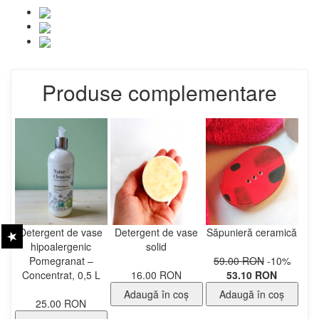
Produse complementare
Detergent de vase
Detergent de vase
Săpunieră ceramică
hipoalergenic
solid
Pomegranat –
59.00 RON
-10%
Concentrat, 0,5 L
16.00 RON
53.10 RON
Adaugă în coş
Adaugă în coş
25.00 RON