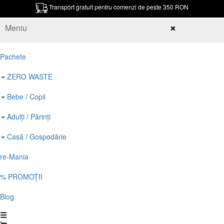
Transport gratuit pentru comenzi de peste 350 RON
Meniu
✖
Pachete
ZERO WASTE
Bebe / Copii
Adulți / Părinți
Casă / Gospodărie
re-Mania
% PROMOȚII
Blog