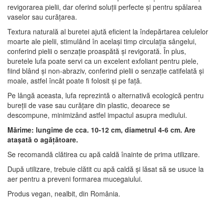
revigorarea pielii, dar oferind soluții perfecte și pentru spălarea
vaselor sau curățarea.
Textura naturală al buretei ajută eficient la îndepărtarea celulelor
moarte ale pielii, stimulând în același timp circulația sângelui,
conferind pielii o senzație proaspătă și revigorată. În plus,
buretele lufa poate servi ca un excelent exfoliant pentru piele,
fiind blând și non-abraziv, conferind pielii o senzație catifelată și
moale, astfel încât poate fi folosit și pe față.
Pe lângă aceasta, lufa reprezintă o alternativă ecologică pentru
bureții de vase sau curățare din plastic, deoarece se
descompune, minimizând astfel impactul asupra mediului.
Mărime: lungime de cca. 10-12 cm, diametrul 4-6 cm. Are
atașată o agățătoare.
Se recomandă clătirea cu apă caldă înainte de prima utilizare.
După utilizare, trebuie clătit cu apă caldă și lăsat să se usuce la
aer pentru a preveni formarea mucegaiului.
Produs vegan, nealbit, din România.