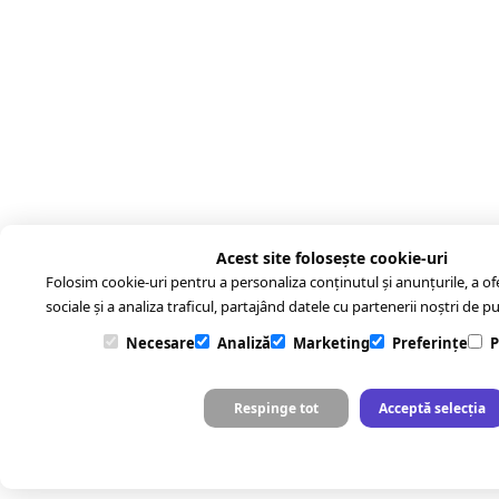
Acest site folosește cookie-uri
Folosim cookie-uri pentru a personaliza conținutul și anunțurile, a ofer
sociale și a analiza traficul, partajând datele cu partenerii noștri de pub
Necesare
Analiză
Marketing
Preferințe
P
Respinge tot
Acceptă selecția