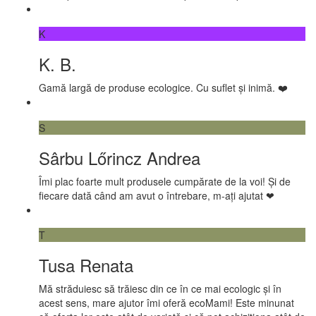
K
K. B.
Gamă largă de produse ecologice. Cu suflet și inimă. ❤️
S
Sârbu Lőrincz Andrea
Îmi plac foarte mult produsele cumpărate de la voi! Și de
fiecare dată când am avut o întrebare, m-ați ajutat ❤
T
Tusa Renata
Mă străduiesc să trăiesc din ce în ce mai ecologic și în
acest sens, mare ajutor îmi oferă ecoMami! Este minunat