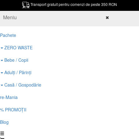
Transport gratuit pentru comenzi de peste 350 RON
Meniu
✖
Pachete
ZERO WASTE
Bebe / Copii
Adulți / Părinți
Casă / Gospodărie
re-Mania
% PROMOȚII
Blog