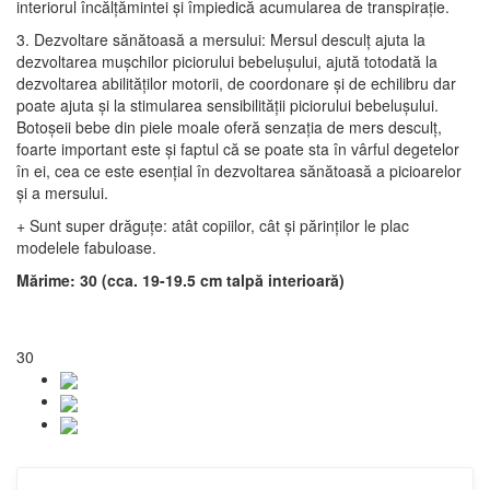
interiorul încălțămintei și împiedică acumularea de transpirație.
3. Dezvoltare sănătoasă a mersului: Mersul desculț ajuta la
dezvoltarea mușchilor piciorului bebelușului, ajută totodată la
dezvoltarea abilităților motorii, de coordonare și de echilibru dar
poate ajuta și la stimularea sensibilității piciorului bebelușului.
Botoșeii bebe din piele moale oferă senzația de mers desculț,
foarte important este și faptul că se poate sta în vârful degetelor
în ei, cea ce este esențial în dezvoltarea sănătoasă a picioarelor
și a mersului.
+ Sunt super drăguțe: atât copiilor, cât și părinților le plac
modelele fabuloase.
Mărime: 30 (cca. 19-19.5 cm talpă interioară)
30