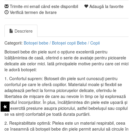
Trimite-mi email când este disponibil
Adaugă la favorite
Verifică termen de livrare
Descriere
Categorii:
Botoșei bebe / Botoșei copii
Bebe / Copii
Botoseii bebe din piele sunt o opțiune excelentă pentru
îcălțămintea de casă, oferind o serie de avataje pentru picioarele
delicate ale celor mici. Iată principalele motive pentru care cei mici
le adoră botoșeii:
1. Confortul suprem: Botoseii din piele sunt cunoscuți pentru
confortul pe care le oferă copiilor. Materialul moale și flexibil se
adaptează perfect la forma piciorușelor delicate, oferindu-le
libertatea de mișcare de care au nevoie în timp ce își explorează
mediul înconjurător. În plus, încălțămintea din piele este ușoară și
nu exercită presiune asupra piciorului, astfel bebelușul sau copilul
se va simți confortabil pe toată durata purtării.
2. Respirabilitate optimă: Pielea este un material respirabil, ceea
ce înseamnă că botoșeii bebe din piele permit aerului să circule în