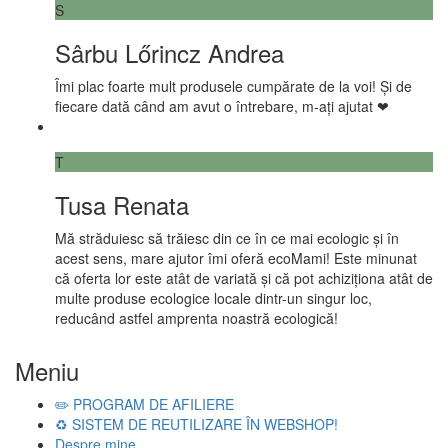
S
Sârbu Lőrincz Andrea
Îmi plac foarte mult produsele cumpărate de la voi! Și de
fiecare dată când am avut o întrebare, m-ați ajutat ❤
T
Tusa Renata
Mă străduiesc să trăiesc din ce în ce mai ecologic și în
acest sens, mare ajutor îmi oferă ecoMami! Este minunat
că oferta lor este atât de variată și că pot achiziționa atât de
multe produse ecologice locale dintr-un singur loc,
reducând astfel amprenta noastră ecologică!
Meniu
✏️ PROGRAM DE AFILIERE
♻️ SISTEM DE REUTILIZARE ÎN WEBSHOP!
Despre mine