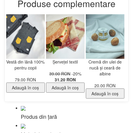
Produse complementare
Vestă din lână 100%
Șervețel textil
Cremă din ulei de
pentru copii
nucă și ceară de
39.00 RON
-20%
albine
79.00 RON
31.20 RON
20.00 RON
Adaugă în coş
Adaugă în coş
Adaugă în coş
Produs din țară