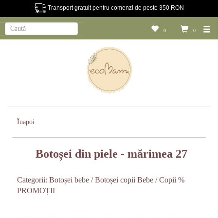
Transport gratuit pentru comenzi de peste 350 RON
0
0
Înapoi
Botoșei din piele - mărimea 27
Categorii:
Botoșei bebe / Botoșei copii
Bebe / Copii
%
PROMOȚII