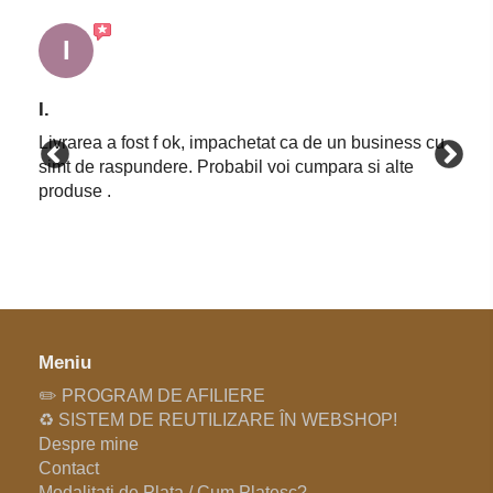
I
I.
Livrarea a fost f ok, impachetat ca de un business cu
simt de raspundere. Probabil voi cumpara si alte
produse .
Meniu
✏️ PROGRAM DE AFILIERE
♻️ SISTEM DE REUTILIZARE ÎN WEBSHOP!
Despre mine
Contact
Modalitati de Plata / Cum Platesc?