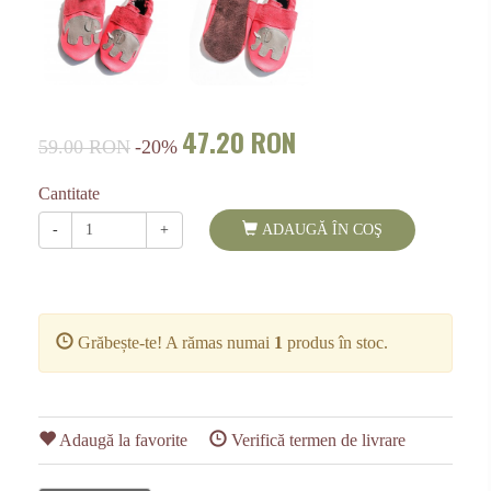
47.20 RON
59.00 RON
-20%
Cantitate
-
+
ADAUGĂ ÎN COŞ
Grăbește-te! A rămas numai
1
produs în stoc.
Adaugă la favorite
Verifică termen de livrare