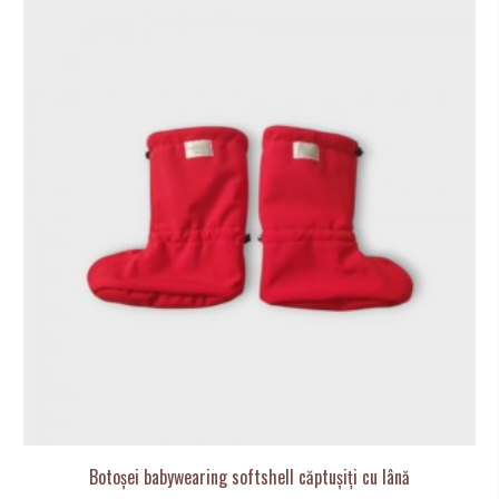
Botoșei babywearing softshell căptușiți cu lână