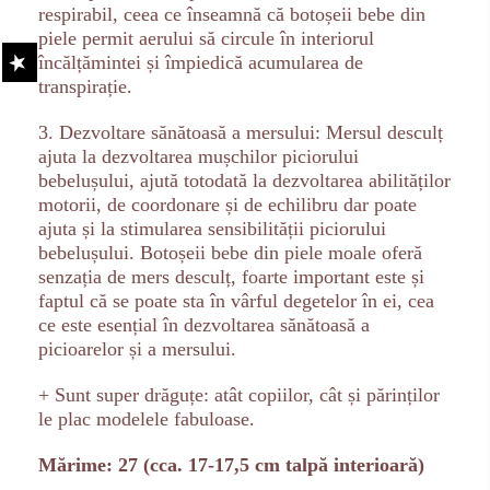
respirabil, ceea ce înseamnă că botoșeii bebe din
piele permit aerului să circule în interiorul
încălțămintei și împiedică acumularea de
transpirație.
3. Dezvoltare sănătoasă a mersului: Mersul desculț
ajuta la dezvoltarea mușchilor piciorului
bebelușului, ajută totodată la dezvoltarea abilităților
motorii, de coordonare și de echilibru dar poate
ajuta și la stimularea sensibilității piciorului
bebelușului. Botoșeii bebe din piele moale oferă
senzația de mers desculț, foarte important este și
faptul că se poate sta în vârful degetelor în ei, cea
ce este esențial în dezvoltarea sănătoasă a
picioarelor și a mersului.
+ Sunt super drăguțe: atât copiilor, cât și părinților
le plac modelele fabuloase.
Mărime: 27 (cca. 17-17,5 cm talpă interioară)