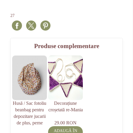
27
Produse complementare
Husă / Sac fotoliu
Decorațiune
beanbag pentru
croșetată re-Mania
depozitare jucarii
de plus, perne
29.00 RON
ADAUGĂ ÎN