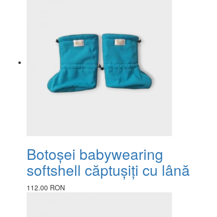
Botoșei babywearing
softshell căptușiți cu lână
112.00 RON