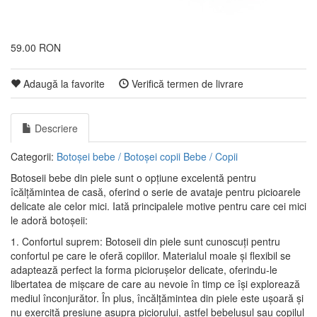
59.00 RON
Adaugă la favorite
Verifică termen de livrare
Descriere
Categorii:
Botoșei bebe / Botoșei copii
Bebe / Copii
Botoseii bebe din piele sunt o opțiune excelentă pentru
îcălțămintea de casă, oferind o serie de avataje pentru picioarele
delicate ale celor mici. Iată principalele motive pentru care cei mici
le adoră botoșeii:
1. Confortul suprem: Botoseii din piele sunt cunoscuți pentru
confortul pe care le oferă copiilor. Materialul moale și flexibil se
adaptează perfect la forma piciorușelor delicate, oferindu-le
libertatea de mișcare de care au nevoie în timp ce își explorează
mediul înconjurător. În plus, încălțămintea din piele este ușoară și
nu exercită presiune asupra piciorului, astfel bebelușul sau copilul