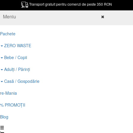
Transport gratuit pentru comenzi de peste 350 RON
Meniu
✖
Pachete
ZERO WASTE
Bebe / Copii
Adulți / Părinți
Casă / Gospodărie
re-Mania
% PROMOȚII
Blog