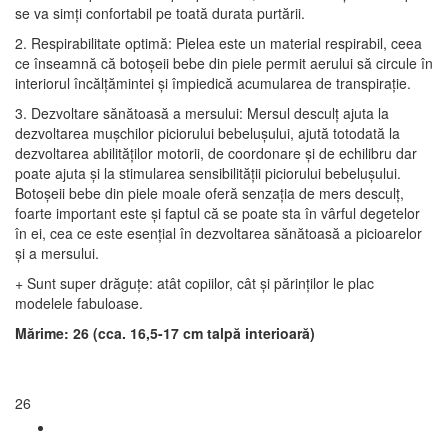
se va simți confortabil pe toată durata purtării.
2. Respirabilitate optimă: Pielea este un material respirabil, ceea
ce înseamnă că botoșeii bebe din piele permit aerului să circule în
interiorul încălțămintei și împiedică acumularea de transpirație.
3. Dezvoltare sănătoasă a mersului: Mersul desculț ajuta la
dezvoltarea mușchilor piciorului bebelușului, ajută totodată la
dezvoltarea abilităților motorii, de coordonare și de echilibru dar
poate ajuta și la stimularea sensibilității piciorului bebelușului.
Botoșeii bebe din piele moale oferă senzația de mers desculț,
foarte important este și faptul că se poate sta în vârful degetelor
în ei, cea ce este esențial în dezvoltarea sănătoasă a picioarelor
și a mersului.
+ Sunt super drăguțe: atât copiilor, cât și părinților le plac
modelele fabuloase.
Mărime: 26 (cca. 16,5-17 cm talpă interioară)
26