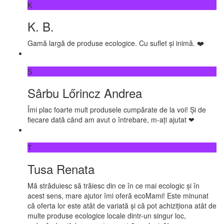
K
K. B.
Gamă largă de produse ecologice. Cu suflet și inimă. ❤️
S
Sârbu Lőrincz Andrea
Îmi plac foarte mult produsele cumpărate de la voi! Și de
fiecare dată când am avut o întrebare, m-ați ajutat ❤
T
Tusa Renata
Mă străduiesc să trăiesc din ce în ce mai ecologic și în
acest sens, mare ajutor îmi oferă ecoMami! Este minunat
că oferta lor este atât de variată și că pot achiziționa atât de
multe produse ecologice locale dintr-un singur loc,