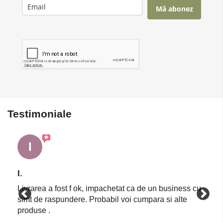
Mă abonez
Testimoniale
I
I.
Livrarea a fost f ok, impachetat ca de un business cu
simt de raspundere. Probabil voi cumpara si alte
produse .