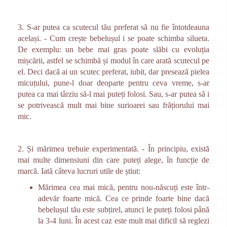
3. S-ar putea ca scutecul tău preferat să nu fie întotdeauna
același. - Cum crește bebelușul i se poate schimba silueta.
De exemplu: un bebe mai gras poate slăbi cu evoluția
mișcării, astfel se schimbă și modul în care arată scutecul pe
el. Deci dacă ai un scutec preferat, iubit, dar presează pielea
micuțului, pune-l doar deoparte pentru ceva vreme, s-ar
putea ca mai târziu să-l mai puteți folosi. Sau, s-ar putea să i
se potrivească mult mai bine surioarei sau frățiorului mai
mic.
2. Și mărimea trebuie experimentată. - În principiu, există
mai multe dimensiuni din care puteți alege, în funcție de
marcă. Iată câteva lucruri utile de știut:
Mărimea cea mai mică, pentru nou-născuți este într-
adevăr foarte mică. Cea ce prinde foarte bine dacă
bebelușul tău este subțirel, atunci le puteți folosi până
la 3-4 luni. În acest caz este mult mai dificil să reglezi