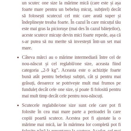
un scutec one size la mărime mică (care este și așa
foarte mare pentru un bebeluș micuț, subțirel) decât
să folosești scutecul cel mic care arată super și
îndeplinește treaba foarte. În cazul în care micuțul tău
este mai gras la piciorușe (mai des în cazul băiețeilor),
aceste scutece micuțe devin mici foarte repede, așa că
s-ar putea să nu merite să investești într-un set mai
mare.
Câteva mărci au o mărime intermediară între cel de
nou-născut și cel reglabil/one size, aceasta fiind
categoria „2-9 kg”. Aceasta este o achiziție foarte
bună atât pentru bebeluși subțiri, cât și pentru mai
grăsuți, deoarece se potrivește mult mai frumos pe
funduleț decât cele one size, și poate fi folosită pentru
mai mult timp decât cele pentru nou-născuți.
Scutecele reglabile/one size sunt cele care pot fi
folosite în cea mai mare parte a perioadei în care
copiii poartă scutece. Acestea pot fi ajustate la o
mărime mai mică, iar în mărimea lor completă pot fi
folosite până la renunțarea la scutece. Așadar, cel mai