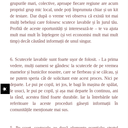
grupurile mari, colective, aproape fiecare regiune are acum
propriul grup mic local, unde poți împrumuta chiar și un kit
de testare. Dar după o vreme vei observa că există tot mai
mulți bebeluși care folosesc scutece lavabile și în jurul tău.
Profită de aceste oportunități și interesează-te – te va ajuta
mult mai mult în înțelegere (și vei economisi mult mai mult
timp) decât căutând informații de unul singur.
6. Scutecele lavabile sunt foarte ușor de folosit. - La prima
vedere, mulți oameni se gândesc la scutecele de pe vremea
mamelor și bunicilor noastre, care se fierbeau și se călcau, și
ne putem speria cât de solicitant este acest proces.
Nici pe
departe. Le pui pe copil, iei jos, le bagi în mașina de spălat,
le usuci, le pui pe copil, și așa mai departe în continuu, ani
la rând, acestea fiind foarte durabile. Iar la întrebările tale
referitoare la aceste proceduri găsești informații în
comunitățile menționate mai sus.
5. Pe scurt, scutecele au două elemente esențiale: stratul