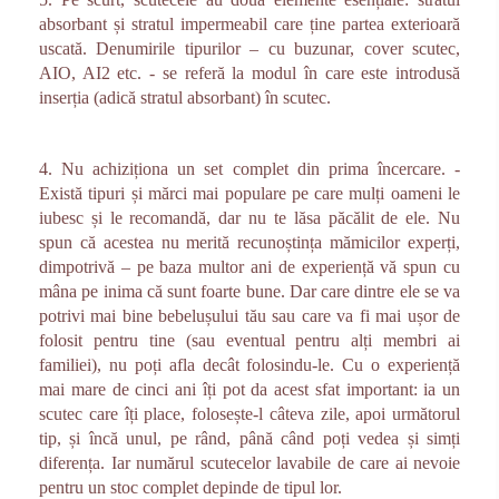
absorbant și stratul impermeabil care ține partea exterioară
uscată. Denumirile tipurilor – cu buzunar, cover scutec,
AIO, AI2 etc. - se referă la modul în care este introdusă
inserția (adică stratul absorbant) în scutec.
4. Nu achiziționa un set complet din prima încercare. -
Există tipuri și mărci mai populare pe care mulți oameni le
iubesc și le recomandă, dar nu te lăsa păcălit de ele. Nu
spun că acestea nu merită recunoștința mămicilor experți,
dimpotrivă – pe baza multor ani de experiență vă spun cu
mâna pe inima că sunt foarte bune. Dar care dintre ele se va
potrivi mai bine bebelușului tău sau care va fi mai ușor de
folosit pentru tine (sau eventual pentru alți membri ai
familiei), nu poți afla decât folosindu-le. Cu o experiență
mai mare de cinci ani îți pot da acest sfat important: ia un
scutec care îți place, folosește-l câteva zile, apoi următorul
tip, și încă unul, pe rând, până când poți vedea și simți
diferența. Iar numărul scutecelor lavabile de care ai nevoie
pentru un stoc complet depinde de tipul lor.