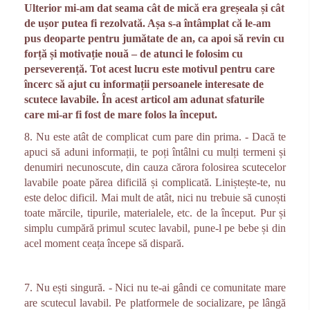
Ulterior mi-am dat seama cât de mică era greșeala și cât
de ușor putea fi rezolvată. Așa s-a întâmplat că le-am
pus deoparte pentru jumătate de an, ca apoi să revin cu
forță și motivație nouă – de atunci le folosim cu
perseverență. Tot acest lucru este motivul pentru care
încerc să ajut cu informații persoanele interesate de
scutece lavabile. În acest articol am adunat sfaturile
care mi-ar fi fost de mare folos la început.
8. Nu este atât de complicat cum pare din prima. - Dacă te
apuci să aduni informații, te poți întâlni cu mulți termeni și
denumiri necunoscute, din cauza cărora folosirea scutecelor
lavabile poate părea dificilă și complicată. Liniștește-te, nu
este deloc dificil. Mai mult de atât, nici nu trebuie să cunoști
toate mărcile, tipurile, materialele, etc. de la început. Pur și
simplu cumpără primul scutec lavabil, pune-l pe bebe și din
acel moment ceața începe să dispară.
7. Nu ești singură. - Nici nu te-ai gândi ce comunitate mare
are scutecul lavabil. Pe platformele de socializare, pe lângă