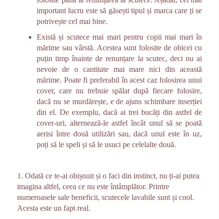
important lucru este să găsești tipul și marca care ți se
potrivește cel mai bine.
Există și scutece mai mari pentru copii mai mari în
mărime sau vârstă. Acestea sunt folosite de obicei cu
puțin timp înainte de renunțare la scutec, deci nu ai
nevoie de o cantitate mai mare nici din această
mărime. Poate fi preferabil în acest caz folosirea unui
cover, care nu trebuie spălat după fiecare folosire,
dacă nu se murdărește, e de ajuns schimbare inserției
din el. De exemplu, dacă ai trei bucăți din astfel de
cover-uri, alternează-le astfel încât unul să se poată
aerisi între două utilizări sau, dacă unul este în uz,
poți să le speli și să le usuci pe celelalte două.
1. Odată ce te-ai obișnuit și o faci din instinct, nu ți-ai putea
imagina altfel, ceea ce nu este întâmplător. Printre
numeroasele sale beneficii, scutecele lavabile sunt și cool.
Acesta este un fapt real.