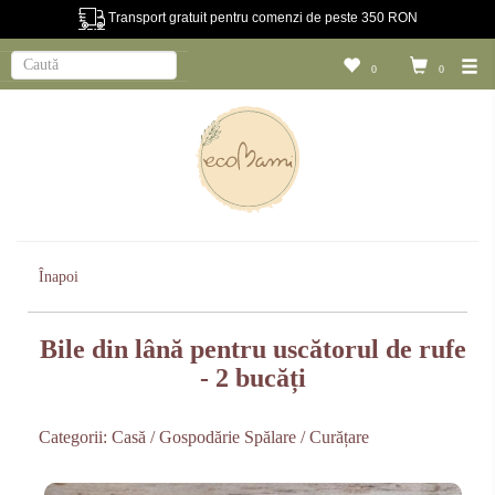
Transport gratuit pentru comenzi de peste 350 RON
0
0
Înapoi
Bile din lână pentru uscătorul de rufe
- 2 bucăți
Categorii:
Casă / Gospodărie
Spălare / Curățare