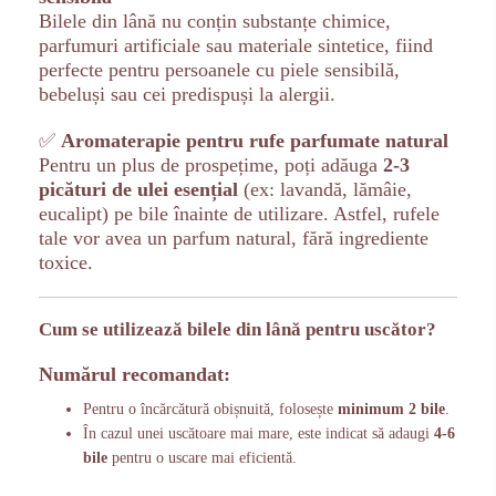
Bilele din lână nu conțin substanțe chimice,
parfumuri artificiale sau materiale sintetice, fiind
perfecte pentru persoanele cu piele sensibilă,
bebeluși sau cei predispuși la alergii.
✅
Aromaterapie pentru rufe parfumate natural
Pentru un plus de prospețime, poți adăuga
2-3
picături de ulei esențial
(ex: lavandă, lămâie,
eucalipt) pe bile înainte de utilizare. Astfel, rufele
tale vor avea un parfum natural, fără ingrediente
toxice.
Cum se utilizează bilele din lână pentru uscător?
Numărul recomandat:
Pentru o încărcătură obișnuită, folosește
minimum 2 bile
.
În cazul unei uscătoare mai mare, este indicat să adaugi
4-6
bile
pentru o uscare mai eficientă.