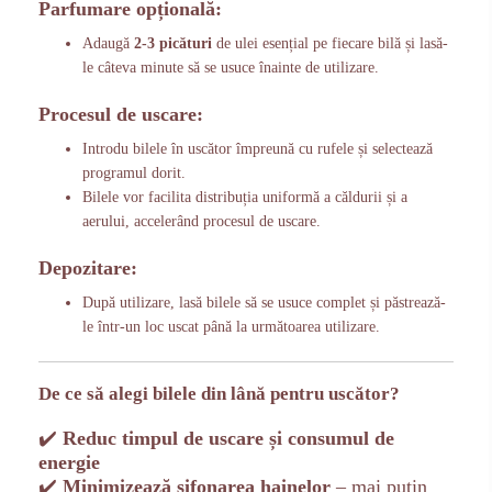
Parfumare opțională:
Adaugă
2-3 picături
de ulei esențial pe fiecare bilă și lasă-
le câteva minute să se usuce înainte de utilizare.
Procesul de uscare:
Introdu bilele în uscător împreună cu rufele și selectează
programul dorit.
Bilele vor facilita distribuția uniformă a căldurii și a
aerului, accelerând procesul de uscare.
Depozitare:
După utilizare, lasă bilele să se usuce complet și păstrează-
le într-un loc uscat până la următoarea utilizare.
De ce să alegi bilele din lână pentru uscător?
✔️
Reduc timpul de uscare și consumul de
energie
✔️
Minimizează șifonarea hainelor
– mai puțin