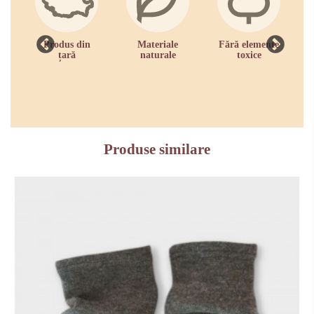
Produs din
Materiale
Fără elemente
R
țară
naturale
toxice
zi
Produse similare