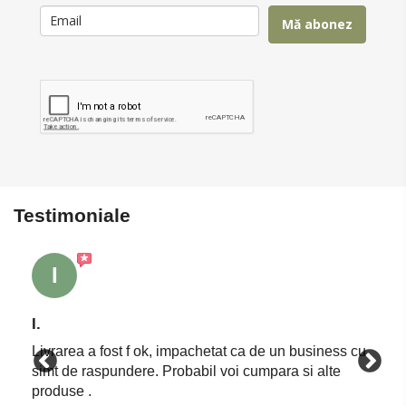
Mă abonez
Testimoniale
I
I.
Livrarea a fost f ok, impachetat ca de un business cu
simt de raspundere. Probabil voi cumpara si alte
produse .