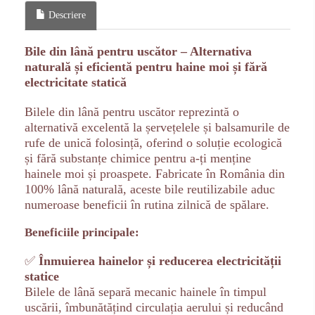
Descriere
Bile din lână pentru uscător – Alternativa
naturală și eficientă pentru haine moi și fără
electricitate statică
Bilele din lână pentru uscător reprezintă o
alternativă excelentă la șervețelele și balsamurile de
rufe de unică folosință, oferind o soluție ecologică
și fără substanțe chimice pentru a-ți menține
hainele moi și proaspete. Fabricate în România din
100% lână naturală, aceste bile reutilizabile aduc
numeroase beneficii în rutina zilnică de spălare.
Beneficiile principale:
✅
Înmuierea hainelor și reducerea electricității
statice
Bilele de lână separă mecanic hainele în timpul
uscării, îmbunătățind circulația aerului și reducând