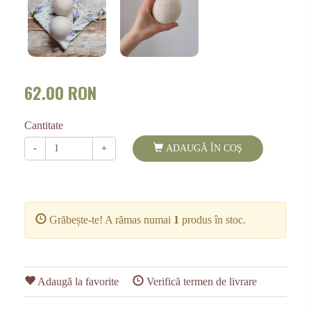
62.00 RON
Cantitate
-
+
ADAUGĂ ÎN COŞ
Grăbește-te! A rămas numai
1
produs în stoc.
Adaugă la favorite
Verifică termen de livrare