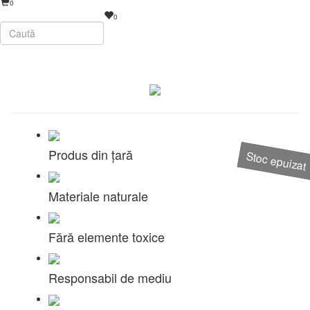
0
0
Produs din țară
Stoc epuizat
Stoc epuizat
Materiale naturale
Fără elemente toxice
Responsabil de mediu