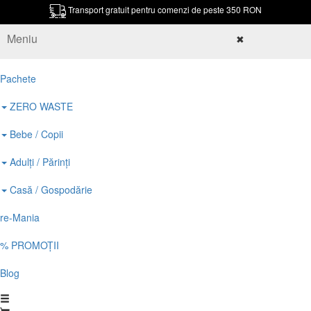
Transport gratuit pentru comenzi de peste 350 RON
Meniu
✖
Pachete
ZERO WASTE
Bebe / Copii
Adulți / Părinți
Casă / Gospodărie
re-Mania
% PROMOȚII
Blog