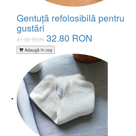
Gentuță refolosibilă pentru
gustări
32.80 RON
41.00 RON
Adaugă în coş