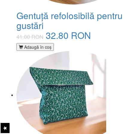
Gentuță refolosibilă pentru
gustări
32.80 RON
41.00 RON
Adaugă în coş